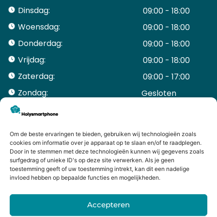
Dinsdag:
09:00 - 18:00
Woensdag:
09:00 - 18:00
Donderdag:
09:00 - 18:00
Vrijdag:
09:00 - 18:00
Zaterdag:
09:00 - 17:00
Zondag:
Gesloten ​ ​ ​ ​ ​ ​ ​
ACCOUNT
Mijn Account
Bestellingen
Om de beste ervaringen te bieden, gebruiken wij technologieën zoals
cookies om informatie over je apparaat op te slaan en/of te raadplegen.
Mijn winkelwagen
Door in te stemmen met deze technologieën kunnen wij gegevens zoals
HANDIGE LINKS
surfgedrag of unieke ID's op deze site verwerken. Als je geen
Levering en retourneren
toestemming geeft of uw toestemming intrekt, kan dit een nadelige
invloed hebben op bepaalde functies en mogelijkheden.
Garantie
Contact
Accepteren
iPhone laten maken