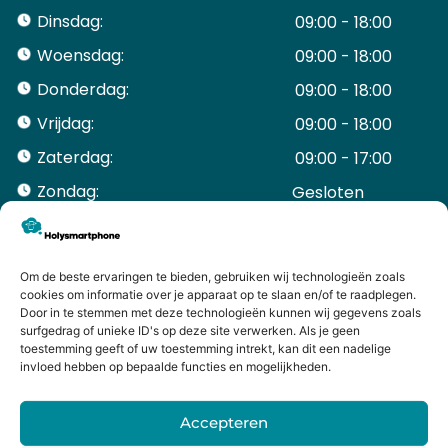
Dinsdag:
09:00 - 18:00
Woensdag:
09:00 - 18:00
Donderdag:
09:00 - 18:00
Vrijdag:
09:00 - 18:00
Zaterdag:
09:00 - 17:00
Zondag:
Gesloten ​ ​ ​ ​ ​ ​ ​
ACCOUNT
Mijn Account
Bestellingen
Om de beste ervaringen te bieden, gebruiken wij technologieën zoals
cookies om informatie over je apparaat op te slaan en/of te raadplegen.
Mijn winkelwagen
Door in te stemmen met deze technologieën kunnen wij gegevens zoals
HANDIGE LINKS
surfgedrag of unieke ID's op deze site verwerken. Als je geen
Levering en retourneren
toestemming geeft of uw toestemming intrekt, kan dit een nadelige
invloed hebben op bepaalde functies en mogelijkheden.
Garantie
Contact
Accepteren
iPhone laten maken