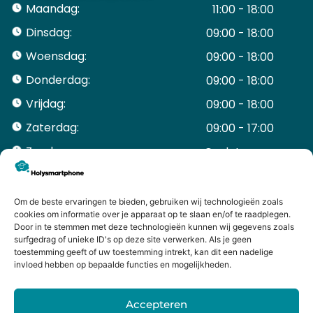
Maandag:
11:00 - 18:00
Dinsdag:
09:00 - 18:00
Woensdag:
09:00 - 18:00
Donderdag:
09:00 - 18:00
Vrijdag:
09:00 - 18:00
Zaterdag:
09:00 - 17:00
Zondag:
Gesloten ​ ​ ​ ​ ​ ​ ​
ACCOUNT
Mijn Account
Om de beste ervaringen te bieden, gebruiken wij technologieën zoals
Bestellingen
cookies om informatie over je apparaat op te slaan en/of te raadplegen.
Door in te stemmen met deze technologieën kunnen wij gegevens zoals
Mijn winkelwagen
surfgedrag of unieke ID's op deze site verwerken. Als je geen
HANDIGE LINKS
toestemming geeft of uw toestemming intrekt, kan dit een nadelige
Levering en retourneren
invloed hebben op bepaalde functies en mogelijkheden.
Garantie
Contact
Accepteren