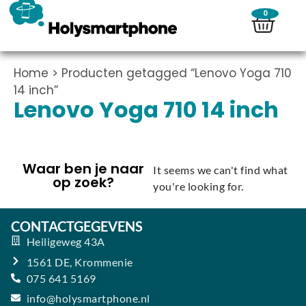
0
Home
> Producten getagged “Lenovo Yoga 710
14 inch”
Lenovo Yoga 710 14 inch
Waar ben je naar
It seems we can't find what
op zoek?
you're looking for.
CONTACTGEGEVENS
Heiligeweg 43A
1561 DE, Krommenie
075 641 5169
info@holysmartphone.nl