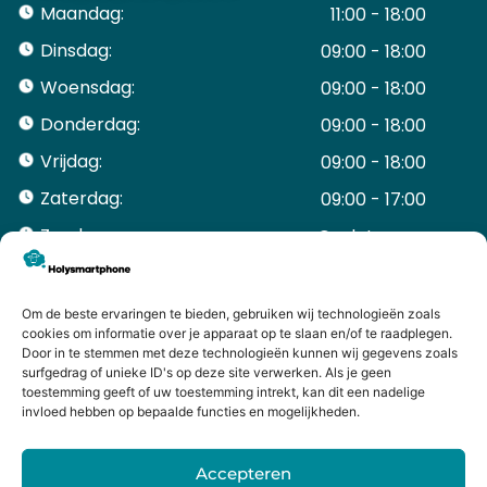
Maandag:
11:00 - 18:00
Dinsdag:
09:00 - 18:00
Woensdag:
09:00 - 18:00
Donderdag:
09:00 - 18:00
Vrijdag:
09:00 - 18:00
Zaterdag:
09:00 - 17:00
Zondag:
Gesloten ​ ​ ​ ​ ​ ​ ​
ACCOUNT
Mijn Account
Om de beste ervaringen te bieden, gebruiken wij technologieën zoals
Bestellingen
cookies om informatie over je apparaat op te slaan en/of te raadplegen.
Door in te stemmen met deze technologieën kunnen wij gegevens zoals
Mijn winkelwagen
surfgedrag of unieke ID's op deze site verwerken. Als je geen
HANDIGE LINKS
toestemming geeft of uw toestemming intrekt, kan dit een nadelige
Levering en retourneren
invloed hebben op bepaalde functies en mogelijkheden.
Garantie
Contact
Accepteren