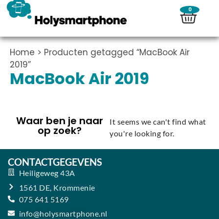
0
Home
> Producten getagged “MacBook Air
2019”
MacBook Air 2019
Waar ben je naar
It seems we can't find what
op zoek?
you're looking for.
CONTACTGEGEVENS
Heiligeweg 43A
1561 DE, Krommenie
075 641 5169
info@holysmartphone.nl