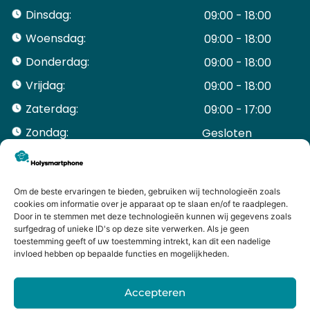
Dinsdag:
09:00 - 18:00
Woensdag:
09:00 - 18:00
Donderdag:
09:00 - 18:00
Vrijdag:
09:00 - 18:00
Zaterdag:
09:00 - 17:00
Zondag:
Gesloten ​ ​ ​ ​ ​ ​ ​
ACCOUNT
Mijn Account
Bestellingen
Om de beste ervaringen te bieden, gebruiken wij technologieën zoals
cookies om informatie over je apparaat op te slaan en/of te raadplegen.
Mijn winkelwagen
Door in te stemmen met deze technologieën kunnen wij gegevens zoals
HANDIGE LINKS
surfgedrag of unieke ID's op deze site verwerken. Als je geen
Levering en retourneren
toestemming geeft of uw toestemming intrekt, kan dit een nadelige
invloed hebben op bepaalde functies en mogelijkheden.
Garantie
Contact
Accepteren
iPhone laten maken