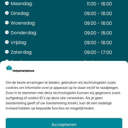
Maandag:
11:00 - 18:00
Dinsdag:
09:00 - 18:00
Woensdag:
09:00 - 18:00
Donderdag:
09:00 - 18:00
Vrijdag:
09:00 - 18:00
Zaterdag:
09:00 - 17:00
Zondag:
Gesloten ​ ​ ​ ​ ​ ​ ​
ACCOUNT
Mijn Account
Om de beste ervaringen te bieden, gebruiken wij technologieën zoals
Bestellingen
cookies om informatie over je apparaat op te slaan en/of te raadplegen.
Door in te stemmen met deze technologieën kunnen wij gegevens zoals
Mijn winkelwagen
surfgedrag of unieke ID's op deze site verwerken. Als je geen
HANDIGE LINKS
toestemming geeft of uw toestemming intrekt, kan dit een nadelige
Levering en retourneren
invloed hebben op bepaalde functies en mogelijkheden.
Garantie
Contact
Accepteren