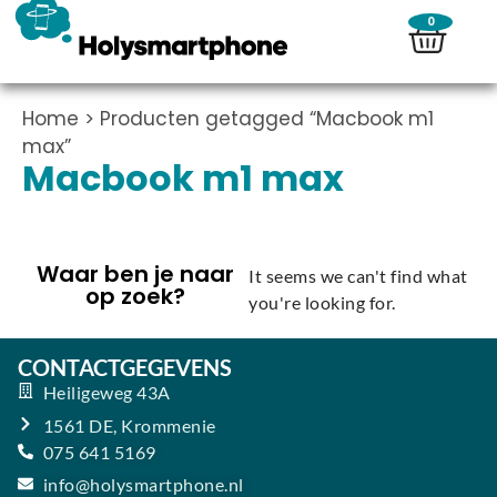
0
Home
> Producten getagged “Macbook m1
max”
Macbook m1 max
Waar ben je naar
It seems we can't find what
op zoek?
you're looking for.
CONTACTGEGEVENS
Heiligeweg 43A
1561 DE, Krommenie
075 641 5169
info@holysmartphone.nl