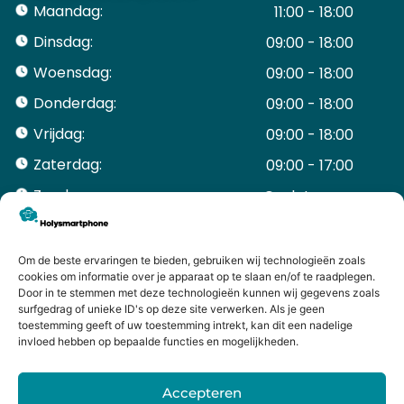
Maandag:
11:00 - 18:00
Dinsdag:
09:00 - 18:00
Woensdag:
09:00 - 18:00
Donderdag:
09:00 - 18:00
Vrijdag:
09:00 - 18:00
Zaterdag:
09:00 - 17:00
Zondag:
Gesloten ​ ​ ​ ​ ​ ​ ​
ACCOUNT
Mijn Account
Om de beste ervaringen te bieden, gebruiken wij technologieën zoals
Bestellingen
cookies om informatie over je apparaat op te slaan en/of te raadplegen.
Door in te stemmen met deze technologieën kunnen wij gegevens zoals
Mijn winkelwagen
surfgedrag of unieke ID's op deze site verwerken. Als je geen
HANDIGE LINKS
toestemming geeft of uw toestemming intrekt, kan dit een nadelige
Levering en retourneren
invloed hebben op bepaalde functies en mogelijkheden.
Garantie
Contact
Accepteren