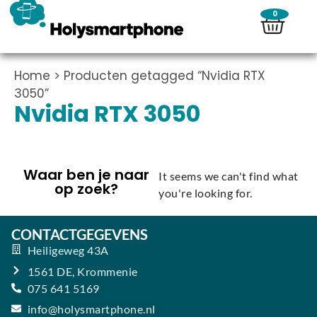
0
Home
> Producten getagged “Nvidia RTX
3050”
Nvidia RTX 3050
Waar ben je naar
It seems we can't find what
op zoek?
you're looking for.
CONTACTGEGEVENS
Heiligeweg 43A
1561 DE, Krommenie
075 641 5169
info@holysmartphone.nl