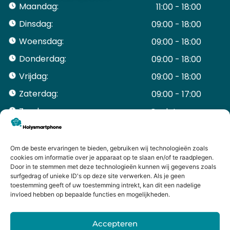
Maandag:
11:00 - 18:00
Dinsdag:
09:00 - 18:00
Woensdag:
09:00 - 18:00
Donderdag:
09:00 - 18:00
Vrijdag:
09:00 - 18:00
Zaterdag:
09:00 - 17:00
Zondag:
Gesloten ​ ​ ​ ​ ​ ​ ​
ACCOUNT
Mijn Account
Om de beste ervaringen te bieden, gebruiken wij technologieën zoals
Bestellingen
cookies om informatie over je apparaat op te slaan en/of te raadplegen.
Door in te stemmen met deze technologieën kunnen wij gegevens zoals
Mijn winkelwagen
surfgedrag of unieke ID's op deze site verwerken. Als je geen
HANDIGE LINKS
toestemming geeft of uw toestemming intrekt, kan dit een nadelige
Levering en retourneren
invloed hebben op bepaalde functies en mogelijkheden.
Garantie
Contact
Accepteren