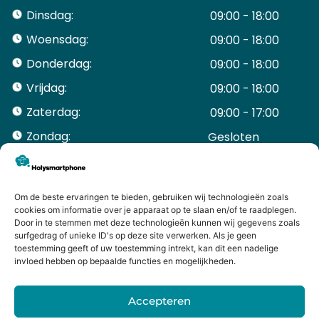
Dinsdag:
09:00 - 18:00
Woensdag:
09:00 - 18:00
Donderdag:
09:00 - 18:00
Vrijdag:
09:00 - 18:00
Zaterdag:
09:00 - 17:00
Zondag:
Gesloten ​ ​ ​ ​ ​ ​ ​
ACCOUNT
Mijn Account
Bestellingen
Om de beste ervaringen te bieden, gebruiken wij technologieën zoals
cookies om informatie over je apparaat op te slaan en/of te raadplegen.
Mijn winkelwagen
Door in te stemmen met deze technologieën kunnen wij gegevens zoals
HANDIGE LINKS
surfgedrag of unieke ID's op deze site verwerken. Als je geen
Levering en retourneren
toestemming geeft of uw toestemming intrekt, kan dit een nadelige
invloed hebben op bepaalde functies en mogelijkheden.
Garantie
Contact
Accepteren
iPhone laten maken