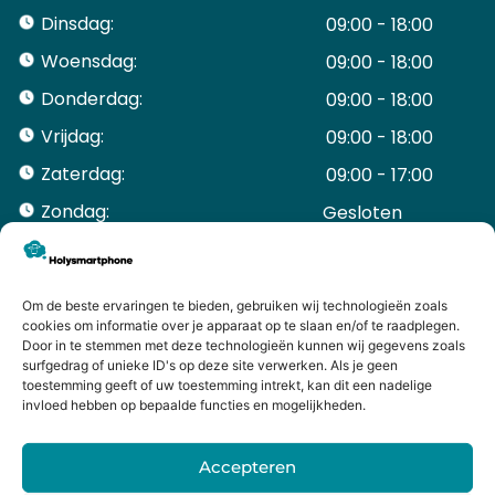
Dinsdag:
09:00 - 18:00
Woensdag:
09:00 - 18:00
Donderdag:
09:00 - 18:00
Vrijdag:
09:00 - 18:00
Zaterdag:
09:00 - 17:00
Zondag:
Gesloten ​ ​ ​ ​ ​ ​ ​
ACCOUNT
Mijn Account
Bestellingen
Om de beste ervaringen te bieden, gebruiken wij technologieën zoals
cookies om informatie over je apparaat op te slaan en/of te raadplegen.
Mijn winkelwagen
Door in te stemmen met deze technologieën kunnen wij gegevens zoals
HANDIGE LINKS
surfgedrag of unieke ID's op deze site verwerken. Als je geen
Levering en retourneren
toestemming geeft of uw toestemming intrekt, kan dit een nadelige
invloed hebben op bepaalde functies en mogelijkheden.
Garantie
Contact
Accepteren
iPhone laten maken