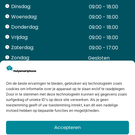
Dinsdag:
09:00 - 18:00
Woensdag:
09:00 - 18:00
Donderdag:
09:00 - 18:00
Vrijdag:
09:00 - 18:00
Zaterdag:
09:00 - 17:00
Zondag:
Gesloten ​ ​ ​ ​ ​ ​ ​
ACCOUNT
Mijn Account
Bestellingen
Om de beste ervaringen te bieden, gebruiken wij technologieën zoals
cookies om informatie over je apparaat op te slaan en/of te raadplegen.
Mijn winkelwagen
Door in te stemmen met deze technologieën kunnen wij gegevens zoals
HANDIGE LINKS
surfgedrag of unieke ID's op deze site verwerken. Als je geen
Levering en retourneren
toestemming geeft of uw toestemming intrekt, kan dit een nadelige
invloed hebben op bepaalde functies en mogelijkheden.
Garantie
Contact
Accepteren
iPhone laten maken