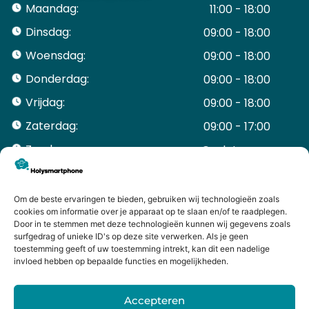
Maandag:
11:00 - 18:00
Dinsdag:
09:00 - 18:00
Woensdag:
09:00 - 18:00
Donderdag:
09:00 - 18:00
Vrijdag:
09:00 - 18:00
Zaterdag:
09:00 - 17:00
Zondag:
Gesloten ​ ​ ​ ​ ​ ​ ​
ACCOUNT
Mijn Account
Om de beste ervaringen te bieden, gebruiken wij technologieën zoals
Bestellingen
cookies om informatie over je apparaat op te slaan en/of te raadplegen.
Door in te stemmen met deze technologieën kunnen wij gegevens zoals
Mijn winkelwagen
surfgedrag of unieke ID's op deze site verwerken. Als je geen
HANDIGE LINKS
toestemming geeft of uw toestemming intrekt, kan dit een nadelige
Levering en retourneren
invloed hebben op bepaalde functies en mogelijkheden.
Garantie
Contact
Accepteren