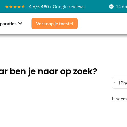
★★★★
★
4.6/5 480+ Google reviews
14 d
paraties
Verkoop je toestel
r ben je naar op zoek?
iPh
It seem