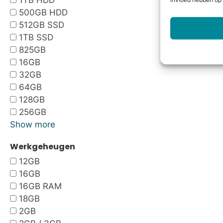
1TB HDD
invloed hebben op 
500GB HDD
512GB SSD
1TB SSD
825GB
16GB
32GB
64GB
128GB
256GB
Show more
Werkgeheugen
12GB
16GB
16GB RAM
18GB
2GB