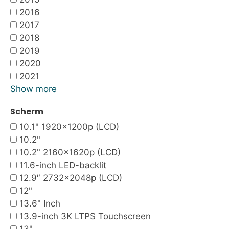
2016
2017
2018
2019
2020
2021
Show more
Scherm
10.1" 1920x1200p (LCD)
10.2"
10.2" 2160x1620p (LCD)
11.6-inch LED-backlit
12.9″ 2732×2048p (LCD)
12"
13.6" Inch
13.9-inch 3K LTPS Touchscreen