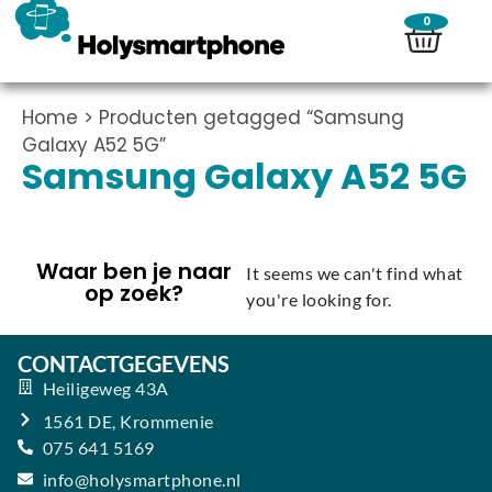
0
Home
> Producten getagged “Samsung
Galaxy A52 5G”
Samsung Galaxy A52 5G
Waar ben je naar
It seems we can't find what
op zoek?
you're looking for.
CONTACTGEGEVENS
Heiligeweg 43A
1561 DE, Krommenie
075 641 5169
info@holysmartphone.nl