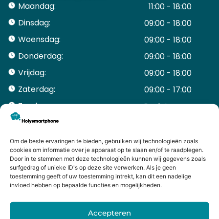
Maandag:
11:00 - 18:00
Dinsdag:
09:00 - 18:00
Woensdag:
09:00 - 18:00
Donderdag:
09:00 - 18:00
Vrijdag:
09:00 - 18:00
Zaterdag:
09:00 - 17:00
Zondag:
Gesloten ​ ​ ​ ​ ​ ​ ​
ACCOUNT
Mijn Account
Om de beste ervaringen te bieden, gebruiken wij technologieën zoals
Bestellingen
cookies om informatie over je apparaat op te slaan en/of te raadplegen.
Door in te stemmen met deze technologieën kunnen wij gegevens zoals
Mijn winkelwagen
surfgedrag of unieke ID's op deze site verwerken. Als je geen
HANDIGE LINKS
toestemming geeft of uw toestemming intrekt, kan dit een nadelige
Levering en retourneren
invloed hebben op bepaalde functies en mogelijkheden.
Garantie
Contact
Accepteren