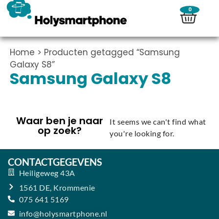
0
Home
> Producten getagged “Samsung
Galaxy S8”
Samsung Galaxy S8
Waar ben je naar
It seems we can't find what
op zoek?
you're looking for.
CONTACTGEGEVENS
Heiligeweg 43A
1561 DE, Krommenie
075 641 5169
info@holysmartphone.nl