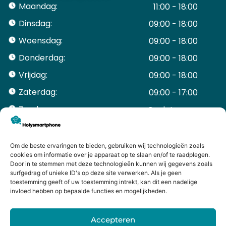
Maandag:
11:00 - 18:00
Dinsdag:
09:00 - 18:00
Woensdag:
09:00 - 18:00
Donderdag:
09:00 - 18:00
Vrijdag:
09:00 - 18:00
Zaterdag:
09:00 - 17:00
Zondag:
Gesloten ​ ​ ​ ​ ​ ​ ​
ACCOUNT
Mijn Account
Om de beste ervaringen te bieden, gebruiken wij technologieën zoals
Bestellingen
cookies om informatie over je apparaat op te slaan en/of te raadplegen.
Door in te stemmen met deze technologieën kunnen wij gegevens zoals
Mijn winkelwagen
surfgedrag of unieke ID's op deze site verwerken. Als je geen
HANDIGE LINKS
toestemming geeft of uw toestemming intrekt, kan dit een nadelige
Levering en retourneren
invloed hebben op bepaalde functies en mogelijkheden.
Garantie
Contact
Accepteren