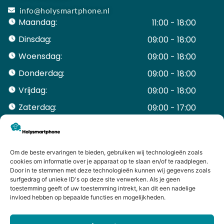
info@holysmartphone.nl
Maandag:
11:00 - 18:00
Dinsdag:
09:00 - 18:00
Woensdag:
09:00 - 18:00
Donderdag:
09:00 - 18:00
Vrijdag:
09:00 - 18:00
Zaterdag:
09:00 - 17:00
Zondag:
Gesloten ​ ​ ​ ​ ​ ​ ​
ACCOUNT
Mijn Account
Om de beste ervaringen te bieden, gebruiken wij technologieën zoals
cookies om informatie over je apparaat op te slaan en/of te raadplegen.
Bestellingen
Door in te stemmen met deze technologieën kunnen wij gegevens zoals
Mijn winkelwagen
surfgedrag of unieke ID's op deze site verwerken. Als je geen
toestemming geeft of uw toestemming intrekt, kan dit een nadelige
HANDIGE LINKS
invloed hebben op bepaalde functies en mogelijkheden.
Levering en retourneren
Garantie