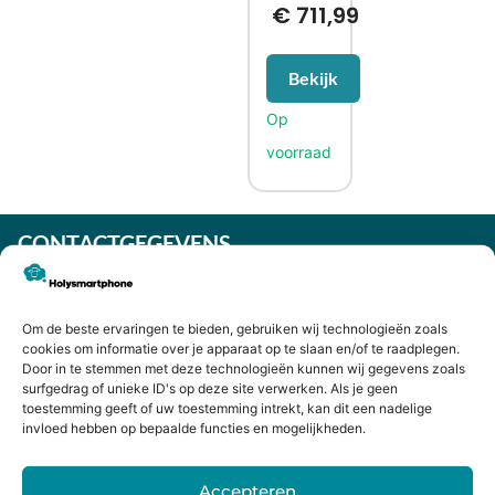
€
711,99
Bekijk
CONTACTGEGEVENS
Heiligeweg 43A
1561 DE, Krommenie
075 641 5169
Om de beste ervaringen te bieden, gebruiken wij technologieën zoals
cookies om informatie over je apparaat op te slaan en/of te raadplegen.
info@holysmartphone.nl
Door in te stemmen met deze technologieën kunnen wij gegevens zoals
Maandag:
11:00 - 18:00
surfgedrag of unieke ID's op deze site verwerken. Als je geen
toestemming geeft of uw toestemming intrekt, kan dit een nadelige
Dinsdag:
09:00 - 18:00
invloed hebben op bepaalde functies en mogelijkheden.
Woensdag:
09:00 - 18:00
Accepteren