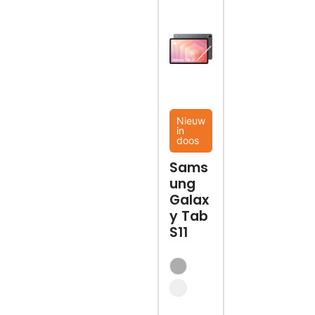
Nieuw
in
doos
Sams
ung
Galax
y Tab
S11