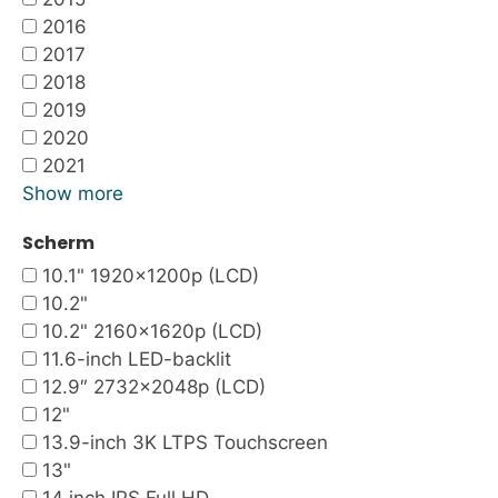
2016
2017
2018
2019
2020
2021
Show more
Scherm
10.1" 1920x1200p (LCD)
10.2"
10.2" 2160x1620p (LCD)
11.6-inch LED-backlit
12.9″ 2732×2048p (LCD)
12"
13.9-inch 3K LTPS Touchscreen
13"