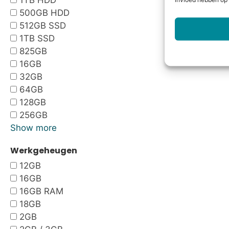
1TB HDD
invloed hebben op 
500GB HDD
512GB SSD
1TB SSD
825GB
16GB
32GB
64GB
128GB
256GB
Show more
Werkgeheugen
12GB
16GB
16GB RAM
18GB
2GB