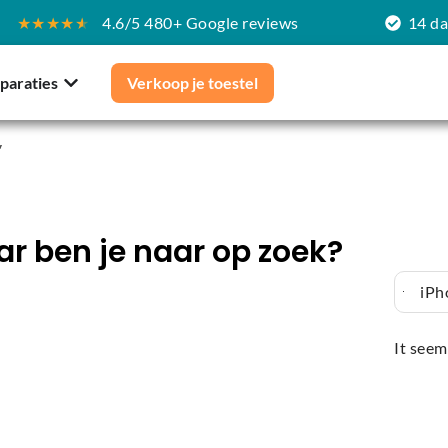
★★★★
★
4.6/5 480+ Google reviews
14 d
paraties
Verkoop je toestel
”
r ben je naar op zoek?
iPh
It seem