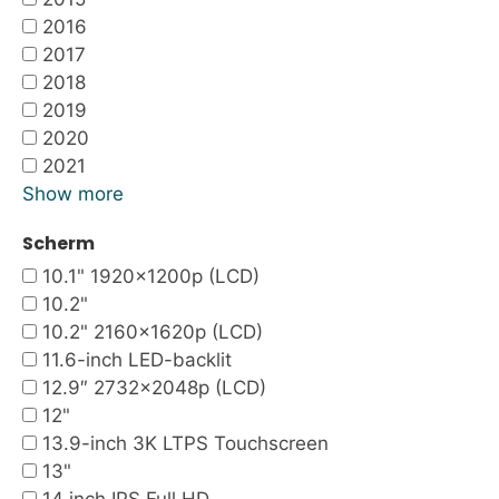
2016
2017
2018
2019
2020
2021
Show more
Scherm
10.1" 1920x1200p (LCD)
10.2"
10.2" 2160x1620p (LCD)
11.6-inch LED-backlit
12.9″ 2732×2048p (LCD)
12"
13.9-inch 3K LTPS Touchscreen
13"