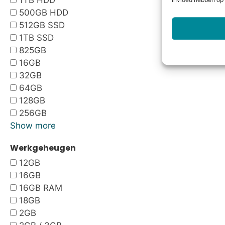
1TB HDD
invloed hebben op 
500GB HDD
512GB SSD
1TB SSD
825GB
16GB
32GB
64GB
128GB
256GB
Show more
Werkgeheugen
12GB
16GB
16GB RAM
18GB
2GB