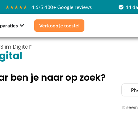
★★★★
★
4.6/5 480+ Google reviews
14 d
paraties
Verkoop je toestel
lim Digital”
gital
r ben je naar op zoek?
iPh
It seem