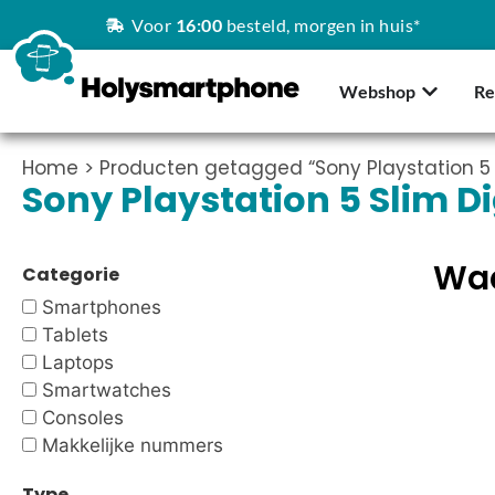
Voor
16:00
besteld, morgen in huis*
Webshop
Re
Home
> Producten getagged “Sony Playstation 5 S
Sony Playstation 5 Slim Di
Waa
Categorie
Smartphones
Tablets
Laptops
Smartwatches
Consoles
Makkelijke nummers
Type