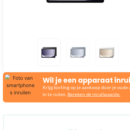
Wil je een apparaat inru
Krijg korting op je aankoop door je oude
in te ruilen.
Bereken de inruilwaarde.