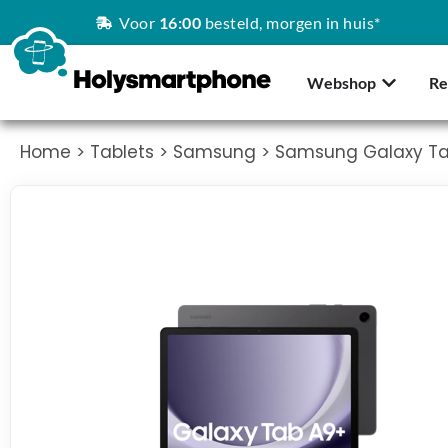
Voor
16:00
besteld, morgen in huis*
Webshop
Re
Home
>
Tablets
>
Samsung
> Samsung Galaxy T