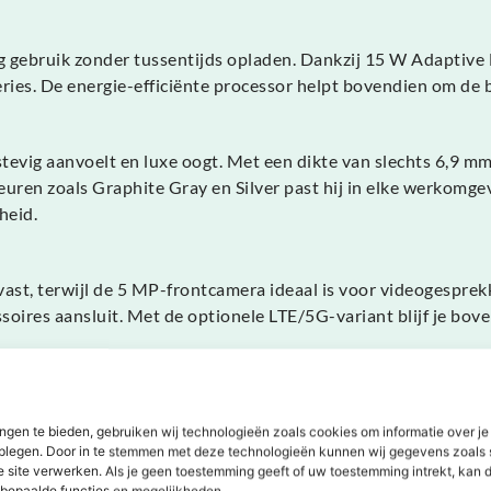
 gebruik zonder tussentijds opladen. Dankzij 15 W Adaptive F
eries. De energie-efficiënte processor helpt bovendien om de 
stevig aanvoelt en luxe oogt. Met een dikte van slechts 6,9
 kleuren zoals Graphite Gray en Silver past hij in elke werko
heid.
st, terwijl de 5 MP-frontcamera ideaal is voor videogesprekk
soires aansluit. Met de optionele LTE/5G-variant blijf je bo
tussen prestaties, design en gebruiksgemak. Met zijn 11-inc
erk, studie en ontspanning. Een moderne, betrouwbare alleskun
ngen te bieden, gebruiken wij technologieën zoals cookies om informatie over je
dplegen. Door in te stemmen met deze technologieën kunnen wij gegevens zoals 
e site verwerken. Als je geen toestemming geeft of uw toestemming intrekt, kan d