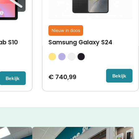
Nieuw in doos
ab S10
Samsung Galaxy S24
€
740,99
Bekijk
Bekijk