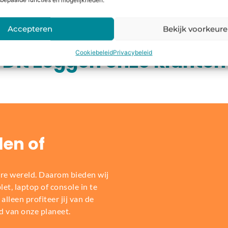
bepaalde functies en mogelijkheden.
Accepteren
Bekijk voorkeur
Dit zeggen onze klanten
Cookiebeleid
Privacybeleid
len of
re wereld. Daarom bieden wij
t, laptop of console in te
alleen profiteer jij van de
d van onze planeet.