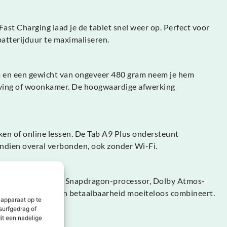
ast Charging laad je de tablet snel weer op. Perfect voor
batterijduur te maximaliseren.
 mm en een gewicht van ongeveer 480 gram neem je hem
mgeving of woonkamer. De hoogwaardige afwerking
en of online lessen. De Tab A9 Plus ondersteunt
vendien overal verbonden, ook zonder Wi-Fi.
h scherm, krachtige Snapdragon-processor, Dolby Atmos-
ner die kwaliteit en betaalbaarheid moeiteloos combineert.
 apparaat op te
surfgedrag of
it een nadelige