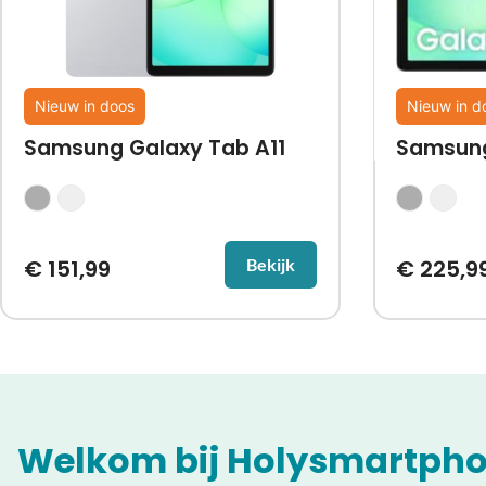
Nieuw in doos
Nieuw in d
Samsung Galaxy Tab A11
Samsung
€
151,99
€
225,9
Bekijk
Welkom bij Holysmartpho