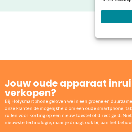
invloed hebben op 
Jouw oude apparaat inrui
verkopen?
Bij Holysmartphone geloven we in een groene en duurzame
onze klanten de mogelijkheid om een oude smartphone, table
ruilen voor korting op een nieuw toestel of direct geld. Niet 
nieuwste technologie, maar je draagt ook bij aan het behou