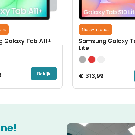
oos
Nieuw in doos
 Galaxy Tab A11+
Samsung Galaxy T
Lite
9
Bekijk
€
313,99
ne!