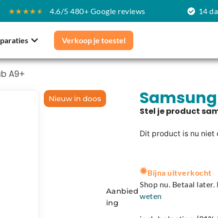
★★★★
★
4.6/5 480+ Google reviews
14 d
paraties
Verkoop je toestel
ab A9+
Samsung 
Nieuw in doos
Dit product is nu niet
A
l
Bijna uitverkocht
t
Shop nu. Betaal later.
Aanbied
e
weten
ing
r
n