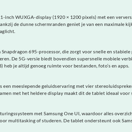
1-inch WUXGA-display (1920 × 1200 pixels) met een verversi
 Dankzij de dunne schermranden geniet je van een maximale kijk
aglicht.
apdragon 695-processor, die zorgt voor snelle en stabiele pr
reageren. De 5G-versie biedt bovendien supersnelle mobiele v
) heb je altijd genoeg ruimte voor bestanden, foto’s en apps.
s een meeslepende geluidservaring met vier stereoluidspreke
ol. Samen met het heldere display maakt dit de tablet ideaal vo
uringssysteem met Samsung One UI, waardoor alles overzichte
 voor multitasking of studeren. De tablet ondersteunt ook Sa