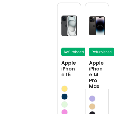
Refurbished
Refurbished
Apple
Apple
iPhon
iPhon
e 15
e 14
Pro
Max