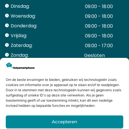
Dinsdag:
09:00 - 18:00
Woensdag:
09:00 - 18:00
Donderdag:
09:00 - 18:00
Vrijdag:
09:00 - 18:00
Zaterdag:
09:00 - 17:00
Zondag:
Gesloten ​ ​ ​ ​ ​ ​ ​
ACCOUNT
Mijn Account
Bestellingen
Om de beste ervaringen te bieden, gebruiken wij technologieën zoals
cookies om informatie over je apparaat op te slaan en/of te raadplegen.
Mijn winkelwagen
Door in te stemmen met deze technologieën kunnen wij gegevens zoals
HANDIGE LINKS
surfgedrag of unieke ID's op deze site verwerken. Als je geen
Levering en retourneren
toestemming geeft of uw toestemming intrekt, kan dit een nadelige
invloed hebben op bepaalde functies en mogelijkheden.
Garantie
Contact
Accepteren
iPhone laten maken