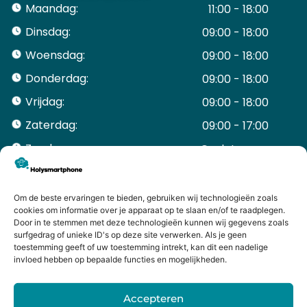
Maandag:
11:00 - 18:00
Dinsdag:
09:00 - 18:00
Woensdag:
09:00 - 18:00
Donderdag:
09:00 - 18:00
Vrijdag:
09:00 - 18:00
Zaterdag:
09:00 - 17:00
Zondag:
Gesloten ​ ​ ​ ​ ​ ​ ​
ACCOUNT
Mijn Account
Om de beste ervaringen te bieden, gebruiken wij technologieën zoals
Bestellingen
cookies om informatie over je apparaat op te slaan en/of te raadplegen.
Door in te stemmen met deze technologieën kunnen wij gegevens zoals
Mijn winkelwagen
surfgedrag of unieke ID's op deze site verwerken. Als je geen
HANDIGE LINKS
toestemming geeft of uw toestemming intrekt, kan dit een nadelige
Levering en retourneren
invloed hebben op bepaalde functies en mogelijkheden.
Garantie
Contact
Accepteren