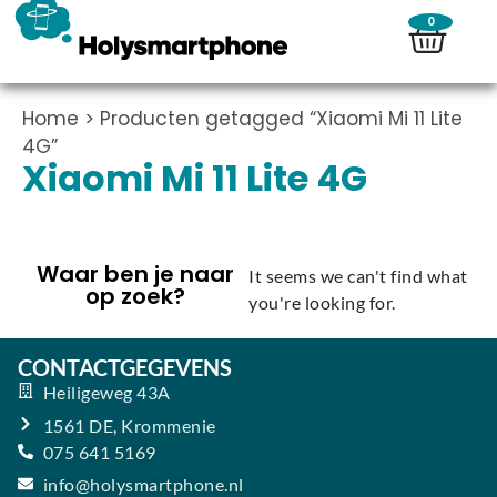
0
Home
> Producten getagged “Xiaomi Mi 11 Lite
4G”
Xiaomi Mi 11 Lite 4G
Waar ben je naar
It seems we can't find what
op zoek?
you're looking for.
CONTACTGEGEVENS
Heiligeweg 43A
1561 DE, Krommenie
075 641 5169
info@holysmartphone.nl