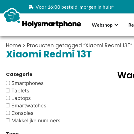
Voor
16:00
besteld, morgen in huis*
Webshop
Re
Home
> Producten getagged “Xiaomi Redmi 13T”
Xiaomi Redmi 13T
Waa
Categorie
Smartphones
Tablets
Laptops
Smartwatches
Consoles
Makkelijke nummers
Type