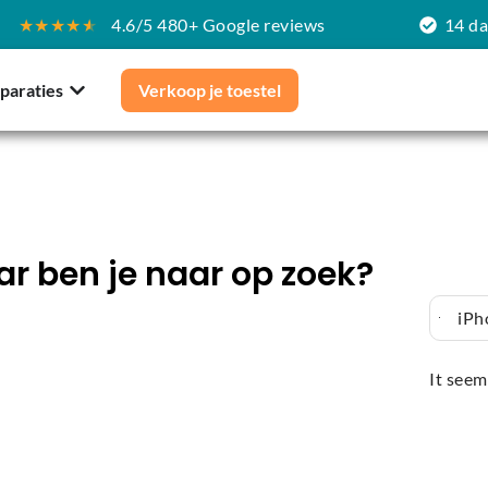
★★★★
★
4.6/5 480+ Google reviews
14 d
paraties
Verkoop je toestel
r ben je naar op zoek?
iPh
It seem