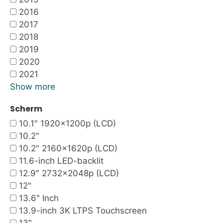
2016
2017
2018
2019
2020
2021
Show more
Scherm
10.1" 1920x1200p (LCD)
10.2"
10.2" 2160x1620p (LCD)
11.6-inch LED-backlit
12.9″ 2732×2048p (LCD)
12"
13.6" Inch
13.9-inch 3K LTPS Touchscreen