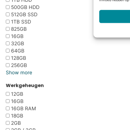
1TB HDD
invloed hebben op 
500GB HDD
512GB SSD
1TB SSD
825GB
16GB
32GB
64GB
128GB
256GB
Show more
Werkgeheugen
12GB
16GB
16GB RAM
18GB
2GB