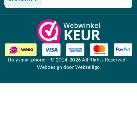
Alternative:
Holysmartphone
– © 2014-2026 All Rights Reserved –
Webdesign door Webtelligo