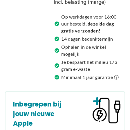
incl. belasting (marge)
n
a
Op werkdagen voor 16:00
t
uur besteld,
dezelde dag
i
gratis
verzonden!
v
14 dagen bedenktermijn
e
Ophalen in de winkel
:
mogelijk
Je bespaart het milieu 173
gram e-waste
Minimaal 1 jaar garantie ⓘ
Inbegrepen bij
jouw nieuwe
Apple