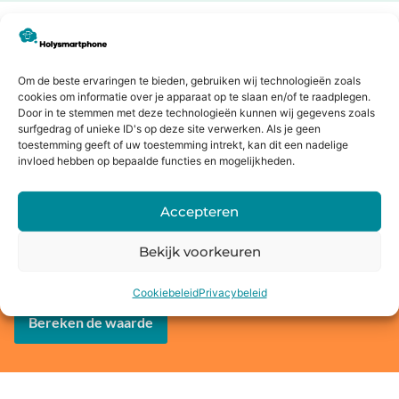
Dit zeggen onze klanten
Om de beste ervaringen te bieden, gebruiken wij technologieën zoals
Jouw oude apparaat inruilen of
cookies om informatie over je apparaat op te slaan en/of te raadplegen.
verkopen?
Door in te stemmen met deze technologieën kunnen wij gegevens zoals
surfgedrag of unieke ID's op deze site verwerken. Als je geen
Bij Holysmartphone geloven we in een groene en
toestemming geeft of uw toestemming intrekt, kan dit een nadelige
duurzamere wereld. Daarom bieden wij onze klanten de
invloed hebben op bepaalde functies en mogelijkheden.
mogelijkheid om een oude smartphone, tablet, laptop of
console in te ruilen voor korting op een nieuw toestel of
Accepteren
direct geld. Niet alleen profiteer jij van de nieuwste
technologie, maar je draagt ook bij aan het behoud van
Bekijk voorkeuren
onze planeet.
Cookiebeleid
Privacybeleid
Bereken de waarde