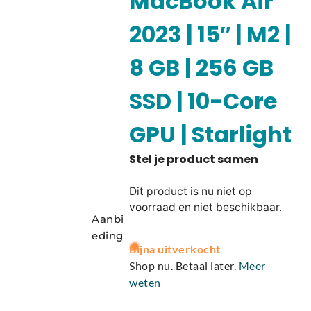
MacBook Air
2023 | 15″ | M2 |
8 GB | 256 GB
SSD | 10-Core
GPU | Starlight
Dit product is nu niet op
voorraad en niet beschikbaar.
Aanbi
eding
A
Bijna uitverkocht
l
Shop nu. Betaal later.
Meer
t
weten
e
r