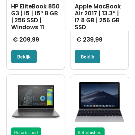
HP EliteBook 850
Apple MacBook
G3 | i5 | 15″ 8 GB
Air 2017 | 13.3″ |
| 256 SSD |
i7 8 GB | 256 GB
Windows 11
SSD
€
209,99
€
239,99
Bekijk
Bekijk
Refurbished
Refurbished