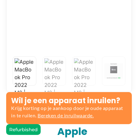
Wil je een apparaat inruilen?
Krijg korting op je aankoop door je oude apparaat
in te ruilen.
Bereken de inruilwaarde.
Apple
Refurbished