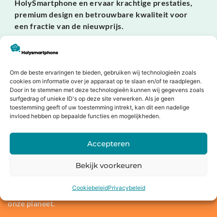
HolySmartphone en ervaar krachtige prestaties,
premium design en betrouwbare kwaliteit voor
een fractie van de nieuwprijs.
Dit zeggen onze klanten
Om de beste ervaringen te bieden, gebruiken wij technologieën zoals
cookies om informatie over je apparaat op te slaan en/of te raadplegen.
Door in te stemmen met deze technologieën kunnen wij gegevens zoals
surfgedrag of unieke ID's op deze site verwerken. Als je geen
Jouw oude apparaat inruilen of
toestemming geeft of uw toestemming intrekt, kan dit een nadelige
invloed hebben op bepaalde functies en mogelijkheden.
verkopen?
Bij Holysmartphone geloven we in een groene en
Accepteren
duurzamere wereld. Daarom bieden wij onze klanten de
mogelijkheid om een oude smartphone, tablet, laptop of
Bekijk voorkeuren
console in te ruilen voor korting op een nieuw toestel of
direct geld. Niet alleen profiteer jij van de nieuwste
Cookiebeleid
Privacybeleid
technologie, maar je draagt ook bij aan het behoud van
onze planeet.