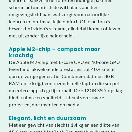
kleuren. Dankzij True Tone-technologie past het
scherm automatisch de witbalans aan het
omgevingslicht aan, wat zorgt voor natuurlijke
kleuren en optimaal kijkcomfort. Of je nu foto’s
bewerkt of video’s streamt, elk detail komt tot leven
met uitzonderlijke helderheid.
Apple M2-chip – compact maar
krachtig
De Apple M2-chip met 8-core CPU en 10-core GPU
levert indrukwekkende prestaties, tot 40% sneller
dan de vorige generatie. Combineer dat met 8GB
RAM en je krijgt een razendsnelle laptop die soepel
meerdere apps tegelijk draait. De 512GB SSD-opslag
biedt ruimte en snelheid – ideaal voor zware
projecten, documenten en media.
Elegant, licht en duurzaam
Met een gewicht van slechts 1,4 kg en een dikte van
15,6 mm is deze MacBook Pro gemakkelijk mee te