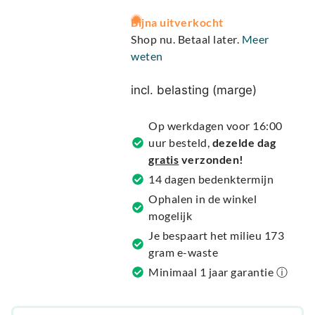
A
Bijna uitverkocht
l
Shop nu. Betaal later.
Meer
t
weten
e
r
incl. belasting (marge)
n
a
Op werkdagen voor 16:00
t
uur besteld,
dezelde dag
i
gratis
verzonden!
v
14 dagen bedenktermijn
e
Ophalen in de winkel
:
mogelijk
Je bespaart het milieu 173
gram e-waste
Minimaal 1 jaar garantie ⓘ