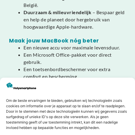
België.
Duurzaam & milieuvriendelijk
– Bespaar geld
en help de planeet door hergebruik van
hoogwaardige Apple-hardware.
Maak jouw MacBook nóg beter
Een nieuwe accu voor maximale levensduur.
Een Microsoft Office-pakket voor direct
gebruik.
Een toetsenbordbeschermer voor extra
comfort en bescherming.
Slim kiezen, slim besparen. Bestel vandaag nog
jouw refurbished MacBook Pro 14″ (2021) M1 Max
Om de beste ervaringen te bieden, gebruiken wij technologieën zoals
bij HolySmartphone en ervaar ongeëvenaarde
cookies om informatie over je apparaat op te slaan en/of te raadplegen.
Door in te stemmen met deze technologieën kunnen wij gegevens zoals
prestaties, premium design en betrouwbaarheid op
surfgedrag of unieke ID's op deze site verwerken. Als je geen
professioneel niveau.
toestemming geeft of uw toestemming intrekt, kan dit een nadelige
invloed hebben op bepaalde functies en mogelijkheden.