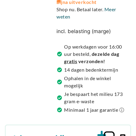
Bijna uitverkocht
l
Shop nu. Betaal later.
Meer
t
weten
e
r
incl. belasting (marge)
n
a
Op werkdagen voor 16:00
t
uur besteld,
dezelde dag
i
gratis
verzonden!
v
14 dagen bedenktermijn
e
Ophalen in de winkel
:
mogelijk
Je bespaart het milieu 173
gram e-waste
Minimaal 1 jaar garantie ⓘ