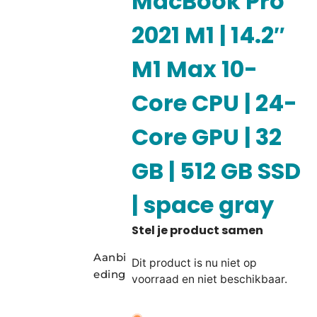
MacBook Pro
2021 M1 | 14.2″
M1 Max 10-
Core CPU | 24-
Core GPU | 32
GB | 512 GB SSD
| space gray
Aanbi
Dit product is nu niet op
eding
voorraad en niet beschikbaar.
A