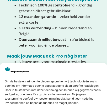
Technisch 100% gecontroleerd
– grondig
getest en direct gebruiksklaar.
12 maanden garantie
– zekerheid zonder
extra kosten.
Gratis verzending
– binnen Nederland en
België.
Duurzaam & milieubewust
– refurbished is
beter voor jou én de planeet.
Maak jouw MacBook Pro nóg beter
Nieuwe accu voor maximale prestaties.
Microsoft Office-pakket voor direct gebruik.
Beschermhoes of sleeve voor veilig transport.
Om de beste ervaringen te bieden, gebruiken wij technologieën zoals
Slim kiezen, slim besparen. Bestel vandaag nog
cookies om informatie over je apparaat op te slaan en/of te raadplegen.
jouw refurbished MacBook Pro 16″ (2019) i9 in
Door in te stemmen met deze technologieën kunnen wij gegevens zoals
surfgedrag of unieke ID's op deze site verwerken. Als je geen
Silver bij HolySmartphone – de ultieme laptop voor
toestemming geeft of uw toestemming intrekt, kan dit een nadelige
professionals die topkwaliteit eisen.
invloed hebben op bepaalde functies en mogelijkheden.