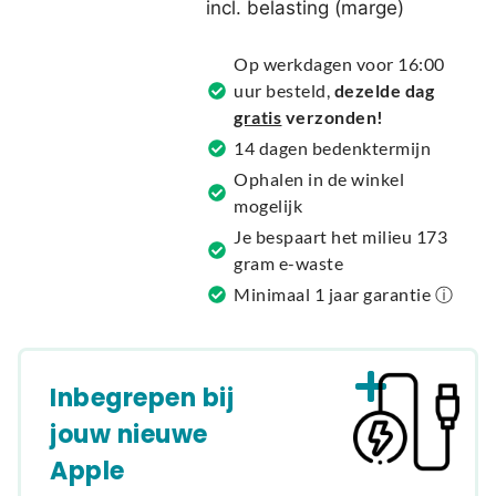
incl. belasting (marge)
n
a
Op werkdagen voor 16:00
t
uur besteld,
dezelde dag
i
gratis
verzonden!
v
14 dagen bedenktermijn
e
Ophalen in de winkel
:
mogelijk
Je bespaart het milieu 173
gram e-waste
Minimaal 1 jaar garantie ⓘ
Inbegrepen bij
jouw nieuwe
Apple