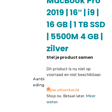
MacBook Pro
2019 | 16″ | i9 |
16 GB | 1 TB SSD
| 5500M 4 GB |
zilver
Dit product is nu niet op
voorraad en niet beschikbaar.
Aanbi
eding
A
Bijna uitverkocht
l
Shop nu. Betaal later.
Meer
t
weten
e
r