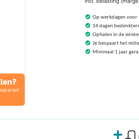
incl. belasting (marge
a
t
Op werkdagen voor 1
i
14 dagen bedenkter
v
Ophalen in de winke
e
Je bespaart het mil
:
Minimaal 1 jaar gar
ilen?
 apparaat