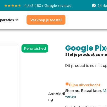
★★★★
★
4.6/5 480+ Google reviews
14 d
paraties
Verkoop je toestel
Google Pix
Refurbished
Dit product is nu niet o
A
l
Bijna uitverkocht
t
Shop nu. Betaal later.
M
Aanbiedi
e
weten
ng
r
n