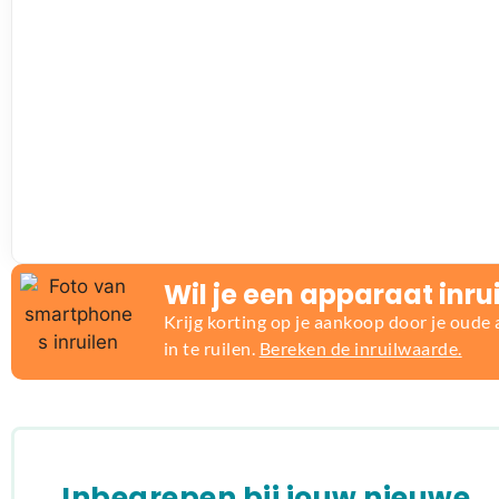
Wil je een apparaat inru
Krijg korting op je aankoop door je oude
in te ruilen.
Bereken de inruilwaarde.
Inbegrepen bij jouw nieuwe