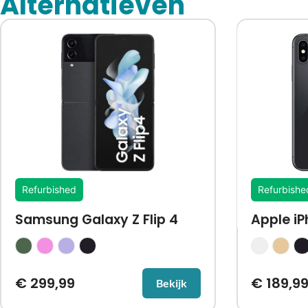
Alternatieven
Refurbished
Refurbishe
Samsung Galaxy Z Flip 4
Apple i
€
299,99
€
189,9
Bekijk