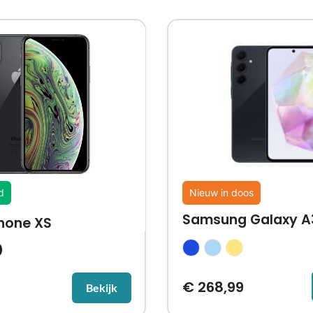
d
Nieuw in doos
Samsung Galaxy A
Phone XS
€
268,99
9
Bekijk