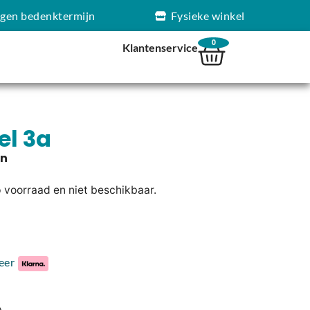
agen bedenktermijn
Fysieke winkel
0
Klantenservice
el 3a
p voorraad en niet beschikbaar.
eer