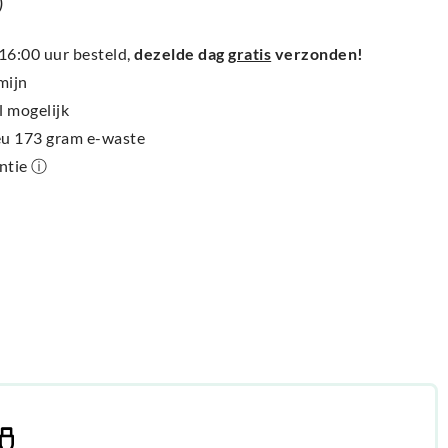
)
6:00 uur besteld,
dezelde dag
gratis
verzonden!
mijn
l mogelijk
ieu 173 gram e-waste
antie ⓘ