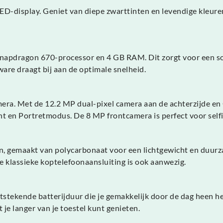
D-display. Geniet van diepe zwarttinten en levendige kleuren, 
pdragon 670-processor en 4 GB RAM. Dit zorgt voor een soepe
are draagt bij aan de optimale snelheid.
mera. Met de 12.2 MP dual-pixel camera aan de achterzijde e
Sight en Portretmodus. De 8 MP frontcamera is perfect voor selfi
n, gemaakt van polycarbonaat voor een lichtgewicht en duurza
e klassieke koptelefoonaansluiting is ook aanwezig.
stekende batterijduur die je gemakkelijk door de dag heen hel
je langer van je toestel kunt genieten.