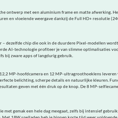
che ontwerp met een aluminium frame en matte afwerking. Het t
uren en vloeiende weergave dankzij de Full HD+ resolutie (24
 – dezelfde chip die ook in de duurdere Pixel-modellen wordt 
erde AI-technologie profiteer je van slimme optimalisaties vo
fs bij zware apps of langdurig gebruik.
12,2 MP-hoofdcamera en 12 MP-ultragroothoeklens leveren verbl
fecte belichting, scherpe details en natuurlijke kleuren. Fun
e resultaten geven met één druk op de knop. De 8 MP-selfiecam
e met gemak een hele dag meegaat, zelfs bij intensief gebruik.
. Met 18W snelladen heb je binnen korte tijd weer voldoende