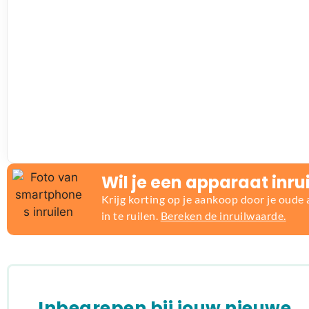
Wil je een apparaat inru
Krijg korting op je aankoop door je oude
in te ruilen.
Bereken de inruilwaarde.
Inbegrepen bij jouw nieuwe