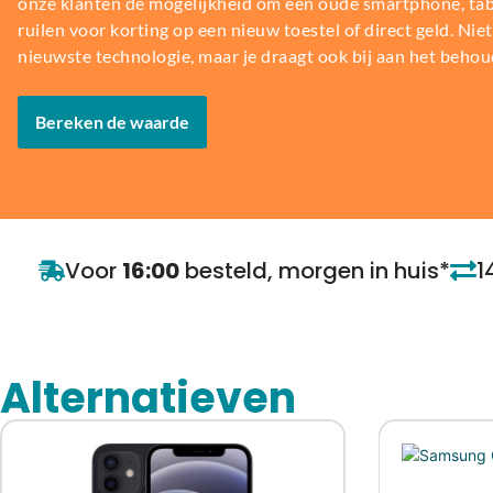
onze klanten de mogelijkheid om een oude smartphone, table
ruilen voor korting op een nieuw toestel of direct geld. Niet 
nieuwste technologie, maar je draagt ook bij aan het behou
Bereken de waarde
Voor
16:00
besteld, morgen in huis*
1
Alternatieven