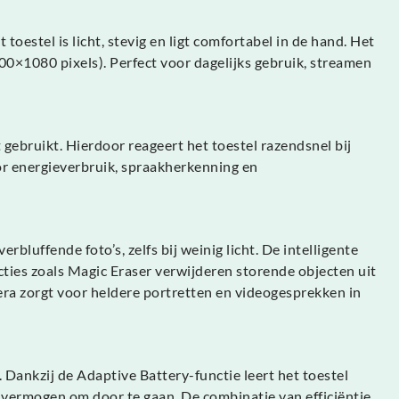
oestel is licht, stevig en ligt comfortabel in de hand. Het
00×1080 pixels). Perfect voor dagelijks gebruik, streamen
gebruikt. Hierdoor reageert het toestel razendsnel bij
or energieverbruik, spraakherkenning en
uffende foto’s, zelfs bij weinig licht. De intelligente
cties zoals Magic Eraser verwijderen storende objecten uit
era zorgt voor heldere portretten en videogesprekken in
 Dankzij de Adaptive Battery-functie leert het toestel
 vermogen om door te gaan. De combinatie van efficiëntie