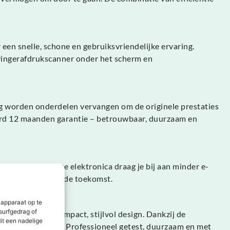
en snelle, schone en gebruiksvriendelijke ervaring.
 vingerafdrukscanner onder het scherm en
ig worden onderdelen vervangen om de originele prestaties
daard 12 maanden garantie – betrouwbaar, duurzaam en
 van hoogwaardige elektronica draag je bij aan minder e-
ewuste keuze voor de toekomst.
 apparaat op te
surfgedrag of
emaal in een compact, stijlvol design. Dankzij de
it een nadelige
 een eerlijke prijs. Professioneel getest, duurzaam en met