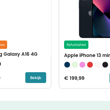
oos
Refurbished
 Galaxy A16 4G
Apple iPhone 13 min
9
€
199,99
Bekijk