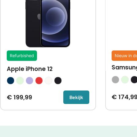
Refurbished
Nieuw in d
Samsung
Apple iPhone 12
€
174,9
€
199,99
Bekijk