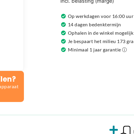
incl. belasting (marge)
a
t
Op werkdagen voor 16:00 uur 
i
14 dagen bedenktermijn
v
Ophalen in de winkel mogelijk
e
Je bespaart het milieu 173 gr
:
Minimaal 1 jaar garantie ⓘ
ilen?
 apparaat