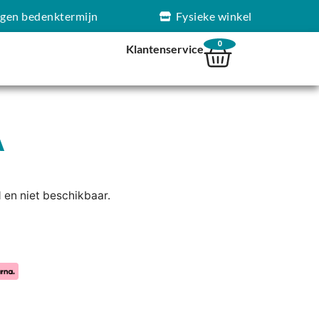
agen bedenktermijn
Fysieke winkel
0
Klantenservice
A
d en niet beschikbaar.