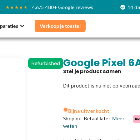
★★★★
★
4.6/5 480+ Google reviews
14 d
paraties
Verkoop je toestel
Google Pixel 6
Refurbished
Dit product is nu niet op voorraa
A
l
Bijna uitverkocht
t
Shop nu. Betaal later.
Meer
e
weten
r
n