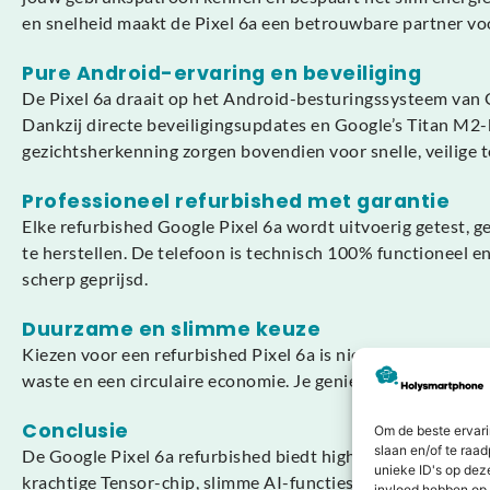
en snelheid maakt de Pixel 6a een betrouwbare partner voo
Pure Android-ervaring en beveiliging
De Pixel 6a draait op het Android-besturingssysteem van G
Dankzij directe beveiligingsupdates en Google’s Titan M2
gezichtsherkenning zorgen bovendien voor snelle, veilige to
Professioneel refurbished met garantie
Elke refurbished Google Pixel 6a wordt uitvoerig getest, 
te herstellen. De telefoon is technisch 100% functioneel 
scherp geprijsd.
Duurzame en slimme keuze
Kiezen voor een refurbished Pixel 6a is niet alleen slim v
waste en een circulaire economie. Je geniet dus van premi
Conclusie
Om de beste ervari
slaan en/of te raa
De Google Pixel 6a refurbished biedt high-end prestaties,
unieke ID's op dez
krachtige Tensor-chip, slimme AI-functies en betrouwbare ba