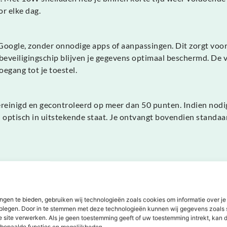
r elke dag.
oogle, zonder onnodige apps of aanpassingen. Dit zorgt voor e
-beveiligingschip blijven je gegevens optimaal beschermd. De
egang tot je toestel.
gereinigd en gecontroleerd op meer dan 50 punten. Indien nod
en optisch in uitstekende staat. Je ontvangt bovendien stan
oor je portemonnee, maar ook voor het milieu. Door hergebruik
um prestaties met een lagere ecologische voetafdruk – een b
ngen te bieden, gebruiken wij technologieën zoals cookies om informatie over je
dplegen. Door in te stemmen met deze technologieën kunnen wij gegevens zoals 
 een toonaangevende camera en een pure Android-ervaring – all
e site verwerken. Als je geen toestemming geeft of uw toestemming intrekt, kan d
tterij is dit toestel ideaal voor wie topkwaliteit zoekt tegen