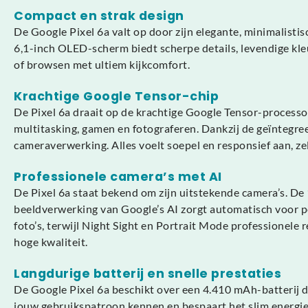
Compact en strak design
De Google Pixel 6a valt op door zijn elegante, minimalistis
6,1-inch OLED-scherm biedt scherpe details, levendige kle
of browsen met ultiem kijkcomfort.
Krachtige Google Tensor-chip
De Pixel 6a draait op de krachtige Google Tensor-processor
multitasking, gamen en fotograferen. Dankzij de geïntegre
cameraverwerking. Alles voelt soepel en responsief aan, zel
Professionele camera’s met AI
De Pixel 6a staat bekend om zijn uitstekende camera’s. De 
beeldverwerking van Google’s AI zorgt automatisch voor per
foto’s, terwijl Night Sight en Portrait Mode professionel
hoge kwaliteit.
Langdurige batterij en snelle prestaties
De Google Pixel 6a beschikt over een 4.410 mAh-batterij di
jouw gebruikspatroon kennen en bespaart het slim energie