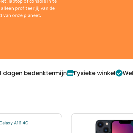
t, laptop of console in te
alleen profiteer jij van de
d van onze planeet.
4 dagen bedenktermijn
Fysieke winkel
Web