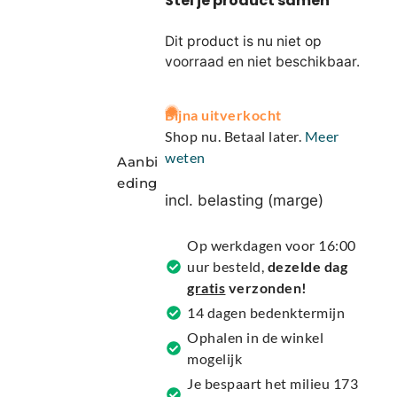
Dit product is nu niet op
voorraad en niet beschikbaar.
A
Bijna uitverkocht
l
Shop nu. Betaal later.
Meer
t
weten
Aanbi
e
eding
r
incl. belasting (marge)
n
a
Op werkdagen voor 16:00
t
uur besteld,
dezelde dag
i
gratis
verzonden!
v
14 dagen bedenktermijn
e
Ophalen in de winkel
:
mogelijk
Je bespaart het milieu 173