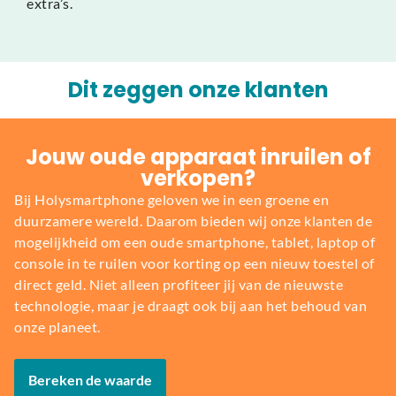
extra’s.
Dit zeggen onze klanten
Jouw oude apparaat inruilen of
verkopen?
Bij Holysmartphone geloven we in een groene en
duurzamere wereld. Daarom bieden wij onze klanten de
mogelijkheid om een oude smartphone, tablet, laptop of
console in te ruilen voor korting op een nieuw toestel of
direct geld. Niet alleen profiteer jij van de nieuwste
technologie, maar je draagt ook bij aan het behoud van
onze planeet.
Bereken de waarde