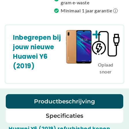
gram e-waste
Minimaal 1 jaar garantie ⓘ
Inbegrepen bij
jouw nieuwe
Huawei Y6
(2019)
Oplaad
snoer
Productbeschrijving
Specificaties
Huawei Y6 (2019) refurbished kopen