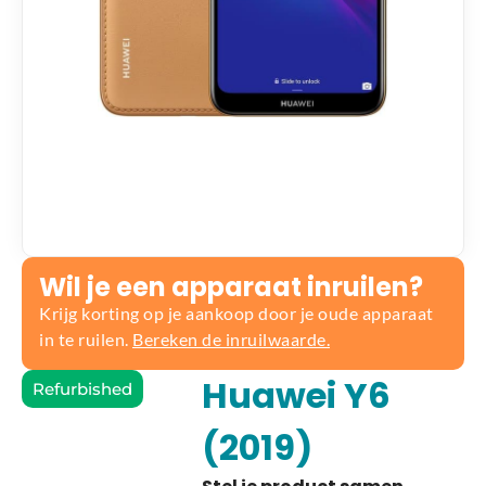
Wil je een apparaat inruilen?
Krijg korting op je aankoop door je oude apparaat
in te ruilen.
Bereken de inruilwaarde.
Huawei Y6
Refurbished
(2019)