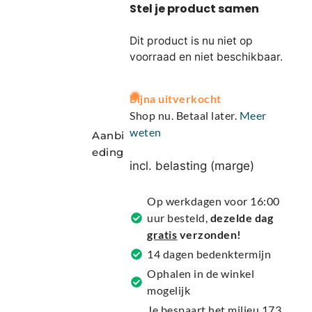
Dit product is nu niet op
voorraad en niet beschikbaar.
A
Bijna uitverkocht
l
Shop nu. Betaal later.
Meer
t
weten
Aanbi
e
eding
r
incl. belasting (marge)
n
a
Op werkdagen voor 16:00
t
uur besteld,
dezelde dag
i
gratis
verzonden!
v
14 dagen bedenktermijn
e
Ophalen in de winkel
:
mogelijk
Je bespaart het milieu 173