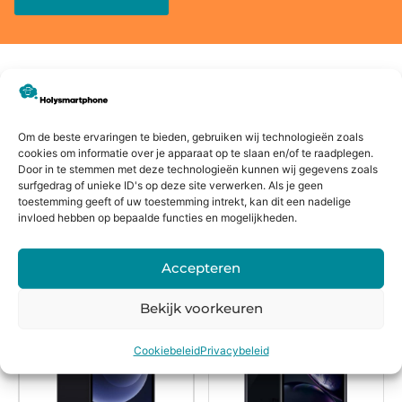
Voor
14 dagen
Fysieke
Webwink
16:00
bedenkte
winkel
el
Om de beste ervaringen te bieden, gebruiken wij technologieën zoals
besteld,
rmijn
keurmerk
cookies om informatie over je apparaat op te slaan en/of te raadplegen.
morgen
Door in te stemmen met deze technologieën kunnen wij gegevens zoals
surfgedrag of unieke ID's op deze site verwerken. Als je geen
in huis*
toestemming geeft of uw toestemming intrekt, kan dit een nadelige
invloed hebben op bepaalde functies en mogelijkheden.
Alternatieven
Accepteren
Bekijk voorkeuren
Cookiebeleid
Privacybeleid