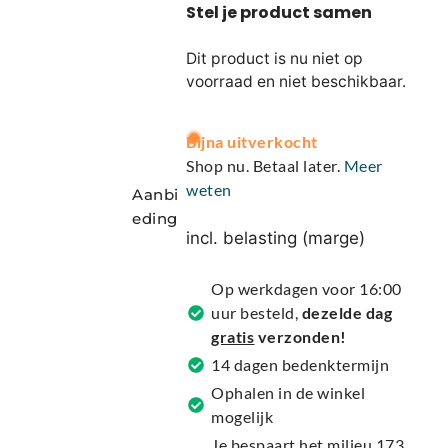
Dit product is nu niet op
voorraad en niet beschikbaar.
A
Bijna uitverkocht
l
Shop nu. Betaal later.
Meer
t
weten
Aanbi
e
eding
r
incl. belasting (marge)
n
a
Op werkdagen voor 16:00
t
uur besteld,
dezelde dag
i
gratis
verzonden!
v
14 dagen bedenktermijn
e
Ophalen in de winkel
:
mogelijk
Je bespaart het milieu 173