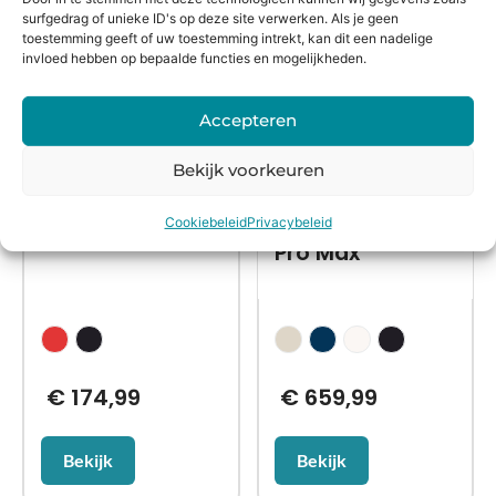
surfgedrag of unieke ID's op deze site verwerken. Als je geen
toestemming geeft of uw toestemming intrekt, kan dit een nadelige
invloed hebben op bepaalde functies en mogelijkheden.
Accepteren
Bekijk voorkeuren
Refurbished
Refurbished
Apple iPhone 11
Apple iPhone 15
Cookiebeleid
Privacybeleid
Pro Max
€
174,99
€
659,99
Bekijk
Bekijk