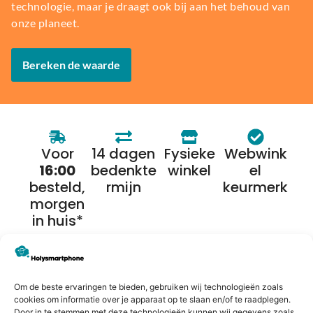
technologie, maar je draagt ook bij aan het behoud van
onze planeet.
Bereken de waarde
Voor
14 dagen
Fysieke
Webwink
16:00
bedenkte
winkel
el
besteld,
rmijn
keurmerk
morgen
in huis*
Alternatieven
Om de beste ervaringen te bieden, gebruiken wij technologieën zoals
cookies om informatie over je apparaat op te slaan en/of te raadplegen.
Door in te stemmen met deze technologieën kunnen wij gegevens zoals