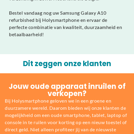
Bestel vandaag nog uw Samsung Galaxy A10
refurbished bij Holysmartphone en ervaar de
perfecte combinatie van kwaliteit, duurzaamheid en
betaalbaarheid!
Dit zeggen onze klanten
Jouw oude apparaat inruilen of
verkopen?
Bij Holysmartphone geloven we in een groene en
duurzamere wereld. Daarom bieden wij onze klanten de
mogelijkheid om een oude smartphone, tablet, laptop of
console in te ruilen voor korting op een nieuw toestel of
direct geld. Niet alleen profiteer jij van de nieuwste