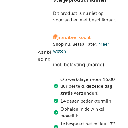
Dit product is nu niet op
voorraad en niet beschikbaar.
A
Bijna uitverkocht
l
Shop nu. Betaal later.
Meer
t
weten
Aanbi
e
eding
r
incl. belasting (marge)
n
a
Op werkdagen voor 16:00
t
uur besteld,
dezelde dag
i
gratis
verzonden!
v
14 dagen bedenktermijn
e
Ophalen in de winkel
:
mogelijk
Je bespaart het milieu 173