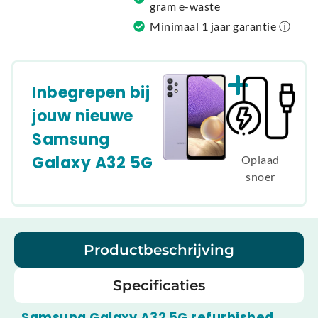
gram e-waste
Minimaal 1 jaar garantie ⓘ
Inbegrepen bij
jouw nieuwe
Samsung
Galaxy A32 5G
Oplaad
snoer
Productbeschrijving
Specificaties
Samsung Galaxy A32 5G refurbished