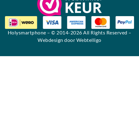
Holysmartphone
– © 2014-2026 All Rights Reserved –
Webdesign door Webtelligo