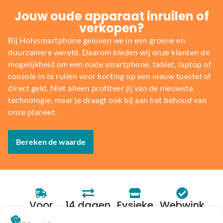
Jouw oude apparaat inruilen of
verkopen?
Bij Holysmartphone geloven we in een groene en
duurzamere wereld. Daarom bieden wij onze klanten de
mogelijkheid om een oude smartphone, tablet, laptop of
console in te ruilen voor korting op een nieuw toestel of
direct geld. Niet alleen profiteer jij van de nieuwste
technologie, maar je draagt ook bij aan het behoud van
onze planeet.
Bereken de waarde
Voor
14 dagen
Fysieke
Webwink
16:00
bedenkte
winkel
el