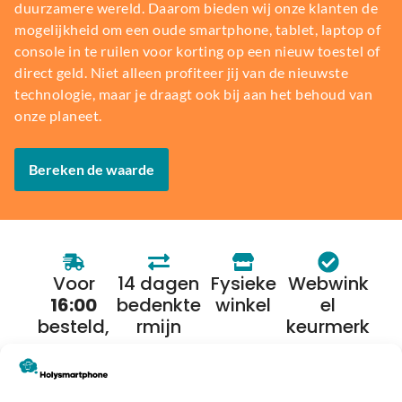
duurzamere wereld. Daarom bieden wij onze klanten de
mogelijkheid om een oude smartphone, tablet, laptop of
console in te ruilen voor korting op een nieuw toestel of
direct geld. Niet alleen profiteer jij van de nieuwste
technologie, maar je draagt ook bij aan het behoud van
onze planeet.
Bereken de waarde
Voor
14 dagen
Fysieke
Webwink
16:00
bedenkte
winkel
el
besteld,
rmijn
keurmerk
morgen
in huis*