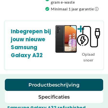
gram e-waste
Minimaal 1 jaar garantie ⓘ
Inbegrepen bij
jouw nieuwe
Samsung
Galaxy A32
Oplaad
snoer
Productbeschrijving
Specificaties
Samsung Galaxy A32 refurbished