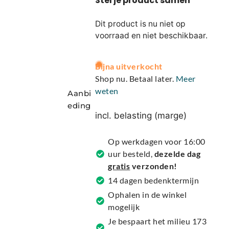
Dit product is nu niet op
voorraad en niet beschikbaar.
A
Bijna uitverkocht
l
Shop nu. Betaal later.
Meer
t
weten
Aanbi
e
eding
r
incl. belasting (marge)
n
a
Op werkdagen voor 16:00
t
uur besteld,
dezelde dag
i
gratis
verzonden!
v
14 dagen bedenktermijn
e
Ophalen in de winkel
:
mogelijk
Je bespaart het milieu 173