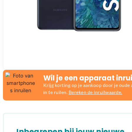
Wil je een apparaat inru
Krijg korting op je aankoop door je oude
in te ruilen.
Bereken de inruilwaarde.
Inbegrepen bij jouw nieuwe