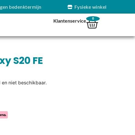
agen bedenktermijn
Fysieke winkel
0
Klantenservice
y S20 FE
d en niet beschikbaar.