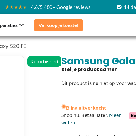
★★★★
★
4.6/5 480+ Google reviews
14 d
paraties
Verkoop je toestel
xy S20 FE
Samsung Galax
Refurbished
Dit product is nu niet op voorraa
A
l
Bijna uitverkocht
t
Shop nu. Betaal later.
Meer
e
weten
r
n