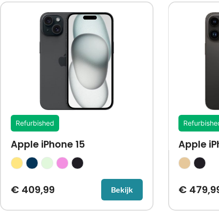
Refurbished
Refurbishe
Apple iPhone 15
Apple iP
€
409,99
€
479,9
Bekijk