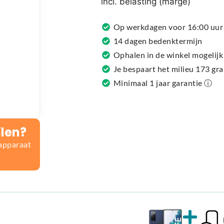
incl. belasting (marge)
a
t
Op werkdagen voor 16:00 uur 
i
14 dagen bedenktermijn
v
Ophalen in de winkel mogelijk
e
Je bespaart het milieu 173 gr
:
Minimaal 1 jaar garantie ⓘ
ilen?
 apparaat