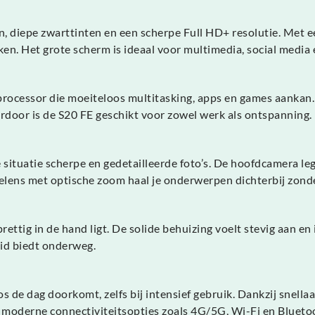
, diepe zwarttinten en een scherpe Full HD+ resolutie. Met e
ken. Het grote scherm is ideaal voor multimedia, social media 
processor die moeiteloos multitasking, apps en games aankan
erdoor is de S20 FE geschikt voor zowel werk als ontspanning.
situatie scherpe en gedetailleerde foto’s. De hoofdcamera leg
elens met optische zoom haal je onderwerpen dichterbij zonder k
ttig in de hand ligt. De solide behuizing voelt stevig aan en 
eid biedt onderweg.
s de dag doorkomt, zelfs bij intensief gebruik. Dankzij snella
oderne connectiviteitsopties zoals 4G/5G, Wi-Fi en Bluetooth