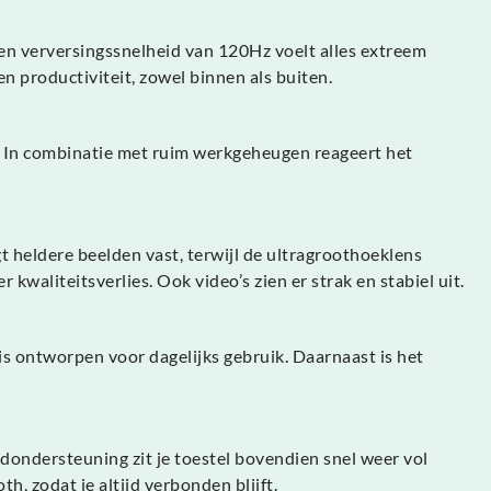
en verversingssnelheid van 120Hz voelt alles extreem
en productiviteit, zowel binnen als buiten.
. In combinatie met ruim werkgeheugen reageert het
t heldere beelden vast, terwijl de ultragroothoeklens
waliteitsverlies. Ook video’s zien er strak en stabiel uit.
is ontworpen voor dagelijks gebruik. Daarnaast is het
adondersteuning zit je toestel bovendien snel weer vol
, zodat je altijd verbonden blijft.