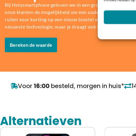
invloed hebben op 
Bij Holysmartphone geloven we in een groene en duurzame
onze klanten de mogelijkheid om een oude smartphone, table
ruilen voor korting op een nieuw toestel of direct geld. Niet 
nieuwste technologie, maar je draagt ook bij aan het behou
Bereken de waarde
Voor
16:00
besteld, morgen in huis*
1
Alternatieven