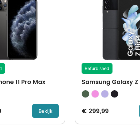
d
Refurbished
hone 11 Pro Max
Samsung Galaxy Z F
9
€
299,99
Bekijk