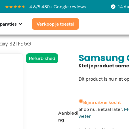
★★★★
★
4.6/5 480+ Google reviews
14 d
paraties
Verkoop je toestel
xy S21 FE 5G
Samsung G
Refurbished
Dit product is nu niet o
A
l
Bijna uitverkocht
t
Shop nu. Betaal later.
M
Aanbiedi
e
weten
ng
r
n