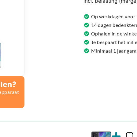
incl. belasting (marge
a
t
Op werkdagen voor 1
i
14 dagen bedenkter
v
Ophalen in de winke
e
Je bespaart het mil
:
Minimaal 1 jaar gar
ilen?
 apparaat