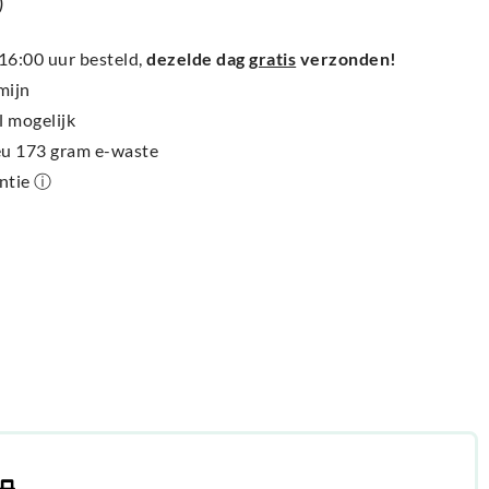
)
6:00 uur besteld,
dezelde dag
gratis
verzonden!
mijn
l mogelijk
ieu 173 gram e-waste
antie ⓘ