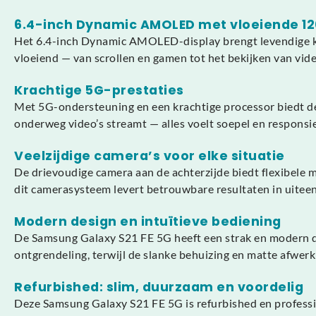
6.4-inch Dynamic AMOLED met vloeiende 1
Het 6.4-inch Dynamic AMOLED-display brengt levendige kle
vloeiend — van scrollen en gamen tot het bekijken van vid
Krachtige 5G-prestaties
Met 5G-ondersteuning en een krachtige processor biedt de G
onderweg video’s streamt — alles voelt soepel en responsi
Veelzijdige camera’s voor elke situatie
De drievoudige camera aan de achterzijde biedt flexibele 
dit camerasysteem levert betrouwbare resultaten in uitee
Modern design en intuïtieve bediening
De Samsung Galaxy S21 FE 5G heeft een strak en modern des
ontgrendeling, terwijl de slanke behuizing en matte afwe
Refurbished: slim, duurzaam en voordelig
Deze Samsung Galaxy S21 FE 5G is refurbished en profession