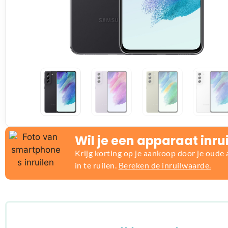
Wil je een apparaat inru
Krijg korting op je aankoop door je oude
in te ruilen.
Bereken de inruilwaarde.