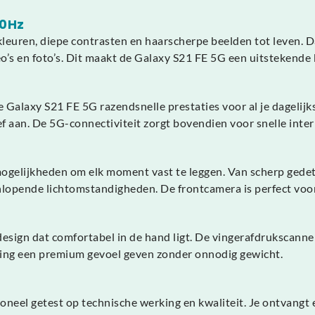
20Hz
uren, diepe contrasten en haarscherpe beelden tot leven. Da
eo’s en foto’s. Dit maakt de Galaxy S21 FE 5G een uitstekende
alaxy S21 FE 5G razendsnelle prestaties voor al je dagelijkse
ef aan. De 5G-connectiviteit zorgt bovendien voor snelle inte
mogelijkheden om elk moment vast te leggen. Van scherp gedeta
nlopende lichtomstandigheden. De frontcamera is perfect voor
ign dat comfortabel in de hand ligt. De vingerafdrukscanner 
rking een premium gevoel geven zonder onnodig gewicht.
eel getest op technische werking en kwaliteit. Je ontvangt e