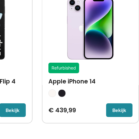
Refurbished
lip 4
Apple iPhone 14
€
439,99
Bekijk
Bekijk