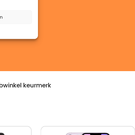
en
winkel keurmerk