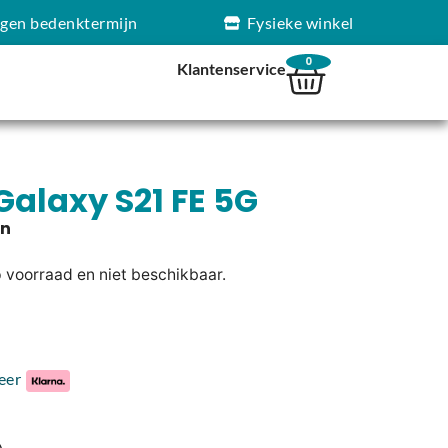
agen bedenktermijn
Fysieke winkel
0
Klantenservice
alaxy S21 FE 5G
p voorraad en niet beschikbaar.
eer