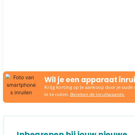
Wil je een apparaat inru
Krijg korting op je aankoop door je oude
in te ruilen.
Bereken de inruilwaarde.
Inbegrepen bij jouw nieuwe