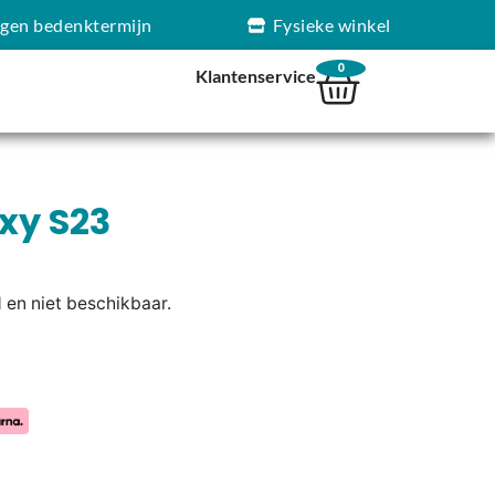
agen bedenktermijn
Fysieke winkel
0
Klantenservice
xy S23
d en niet beschikbaar.