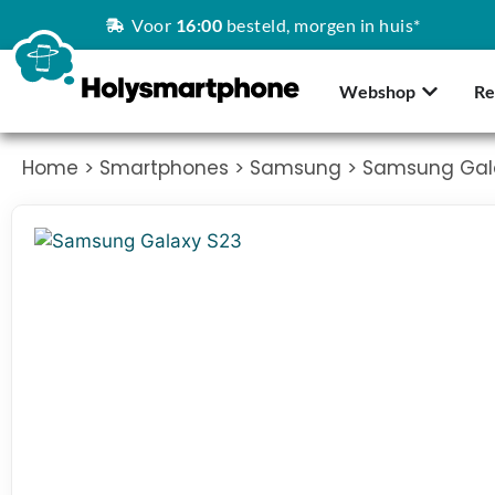
Voor
16:00
besteld, morgen in huis*
Webshop
Re
Home
>
Smartphones
>
Samsung
> Samsung Gal