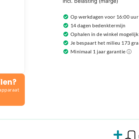
incl. belasting (marge)
a
t
Op werkdagen voor 16:00 uur 
i
14 dagen bedenktermijn
v
Ophalen in de winkel mogelijk
e
Je bespaart het milieu 173 gr
:
Minimaal 1 jaar garantie ⓘ
ilen?
 apparaat