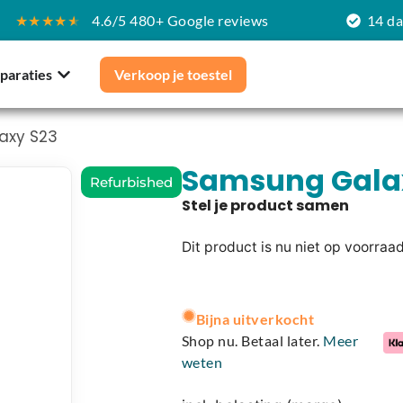
★★★★
★
4.6/5 480+ Google reviews
14 d
paraties
Verkoop je toestel
axy S23
Samsung Gala
Refurbished
Dit product is nu niet op voorraa
A
l
Bijna uitverkocht
t
Shop nu. Betaal later.
Meer
e
weten
r
n