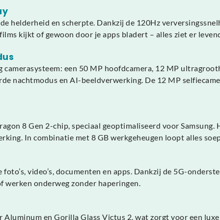
ay
 helderheid en scherpte. Dankzij de 120Hz verversingssnel
ms kijkt of gewoon door je apps bladert – alles ziet er levendig
dus
dig camerasysteem: een 50 MP hoofdcamera, 12 MP ultragroot
beterde nachtmodus en AI-beeldverwerking. De 12 MP selfiecame
gon 8 Gen 2-chip, speciaal geoptimaliseerd voor Samsung. Hie
erking. In combinatie met 8 GB werkgeheugen loopt alles soep
 foto’s, video’s, documenten en apps. Dankzij de 5G-onderste
of werken onderweg zonder haperingen.
luminum en Gorilla Glass Victus 2, wat zorgt voor een luxe u