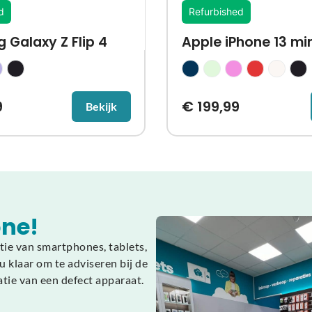
d
Refurbished
Galaxy Z Flip 4
Apple iPhone 13 min
9
€
199,99
Bekijk
ne!
tie van smartphones, tablets,
 klaar om te adviseren bij de
atie van een defect apparaat.