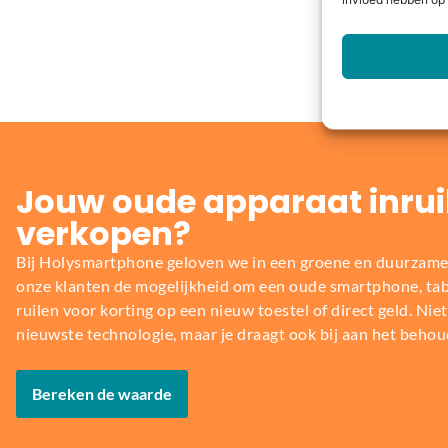
invloed hebben op 
Jouw oude apparaat inrui
verkopen?
Bij Holysmartphone geloven we in een groene en duurzame
onze klanten de mogelijkheid om een oude smartphone, table
ruilen voor korting op een nieuw toestel of direct geld. Niet 
nieuwste technologie, maar je draagt ook bij aan het behou
Bereken de waarde