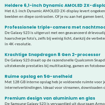
Heldere 6,1-inch Dynamic AMOLED 2X-displ
Het 6,1-inch Dynamic AMOLED 2X-display levert ongekende
beelden en diepe contrasten. Of je nu aan het gamen bent, fil
Professionele triple-camera met nachtmo
De Galaxy S23 is uitgerust met een geavanceerd drievou
haarscherpe foto’s, zelfs bij weinig licht, dankzij de ver
in 4K-resolutie.
Krachtige Snapdragon 8 Gen 2-processor
De Galaxy S23 draait op de razendsnelle Qualcomm Snapdra
uitstekende prestaties bij multitasking, gamen en fotobew
Ruime opslag en 5G-snelheid
Met 128 GB interne opslag heb je voldoende ruimte voor je
internetverbindingen. Ideaal voor streamen, downloaden 
Premium design van aluminium en glas
De Samsung Galaxy S23 is vervaardigd uit duurzaam Armor A