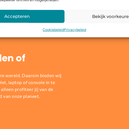
bepaalde functies en mogelijkheden.
Dit zeggen onze klanten
Accepteren
Bekijk voorkeur
Cookiebeleid
Privacybeleid
len of
re wereld. Daarom bieden wij
t, laptop of console in te
alleen profiteer jij van de
d van onze planeet.