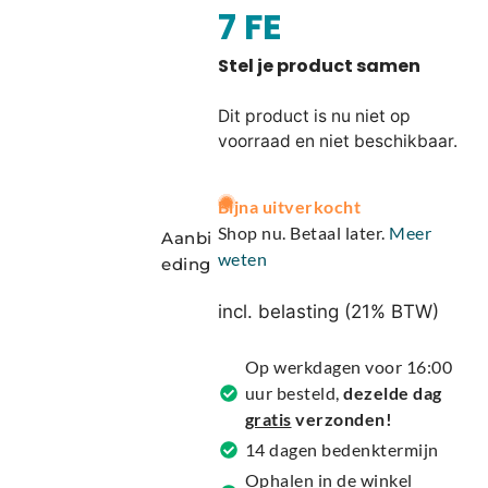
7 FE
Dit product is nu niet op
voorraad en niet beschikbaar.
A
Bijna uitverkocht
l
Shop nu. Betaal later.
Meer
Aanbi
t
weten
eding
e
r
incl. belasting (21% BTW)
n
a
Op werkdagen voor 16:00
t
uur besteld,
dezelde dag
i
gratis
verzonden!
v
14 dagen bedenktermijn
e
Ophalen in de winkel