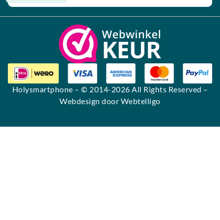
Alternative:
Holysmartphone
– © 2014-2026 All Rights Reserved –
Webdesign door Webtelligo