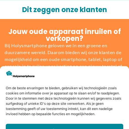
Dit zeggen onze klanten
Jouw oude apparaat inruilen of
verkopen?
Bij Holysmartphone geloven we in een groene en
duurzamere wereld. Daarom bieden wij onze klanten de
mogelijkheid om een oude smartphone, tablet, laptop of
console in te ruilen voor korting op een nieuw toestel of
direct geld. Niet alleen profiteer jij van de nieuwste
technologie, maar je draagt ook bij aan het behoud van
onze planeet.
Om de beste ervaringen te bieden, gebruiken wij technologieën zoals
cookies om informatie over je apparaat op te slaan en/of te raadplegen.
Door in te stemmen met deze technologieën kunnen wij gegevens zoals
Bereken de waarde
surfgedrag of unieke ID's op deze site verwerken. Als je geen
toestemming geeft of uw toestemming intrekt, kan dit een nadelige
invloed hebben op bepaalde functies en mogelijkheden.