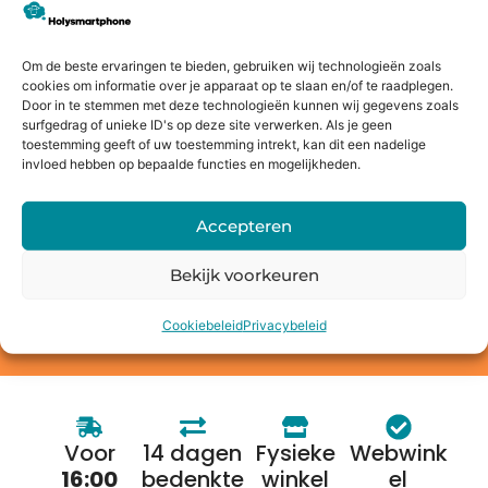
Jouw oude apparaat inruilen of
verkopen?
Om de beste ervaringen te bieden, gebruiken wij technologieën zoals
cookies om informatie over je apparaat op te slaan en/of te raadplegen.
Bij Holysmartphone geloven we in een groene en
Door in te stemmen met deze technologieën kunnen wij gegevens zoals
duurzamere wereld. Daarom bieden wij onze klanten de
surfgedrag of unieke ID's op deze site verwerken. Als je geen
mogelijkheid om een oude smartphone, tablet, laptop of
toestemming geeft of uw toestemming intrekt, kan dit een nadelige
invloed hebben op bepaalde functies en mogelijkheden.
console in te ruilen voor korting op een nieuw toestel of
direct geld. Niet alleen profiteer jij van de nieuwste
technologie, maar je draagt ook bij aan het behoud van
Accepteren
onze planeet.
Bekijk voorkeuren
Bereken de waarde
Cookiebeleid
Privacybeleid
Voor
14 dagen
Fysieke
Webwink
16:00
bedenkte
winkel
el