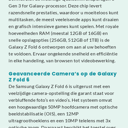
Gen 3 for Galaxy-processor. Deze chip levert
razendsnelle prestaties, waardoor u moeiteloos kunt
multitasken, de meest veeleisende apps kunt draaien
en grafisch intensieve games kunt spelen. Met royale
hoeveelheden RAM (meestal 12GB of 16GB) en
snelle opslagopties (256GB, 512GB of 1TB) is de
Galaxy Z Fold 6 ontworpen om aan al uw behoeften
te voldoen. Ervaar ongekende snelheid en efficiëntie
in elke handeling, van browsen tot videobewerking.
Geavanceerde Camera’s op de Galaxy
Z Fold 6
De Samsung Galaxy Z Fold 6 is uitgerust met een
veelzijdige camera-opstelling die garant staat voor
verbluffende foto’s en video’s. Het systeem omvat
een hoogwaardige 50MP hoofdcamera met optische
beeldstabilisatie (OIS), een 12MP
ultragroothoeklens en een 10MP telelens met 3x
optische zoom. Daarnaast beschikt het toestel over