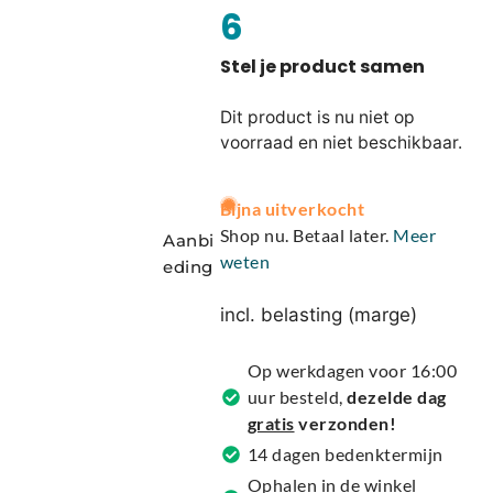
6
Dit product is nu niet op
voorraad en niet beschikbaar.
A
Bijna uitverkocht
l
Shop nu. Betaal later.
Meer
Aanbi
t
weten
eding
e
r
incl. belasting (marge)
n
a
Op werkdagen voor 16:00
t
uur besteld,
dezelde dag
i
gratis
verzonden!
v
14 dagen bedenktermijn
e
Ophalen in de winkel