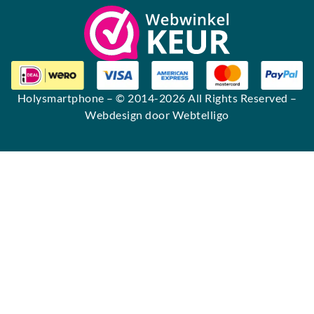
Holysmartphone
– © 2014-2026 All Rights Reserved –
Webdesign door Webtelligo