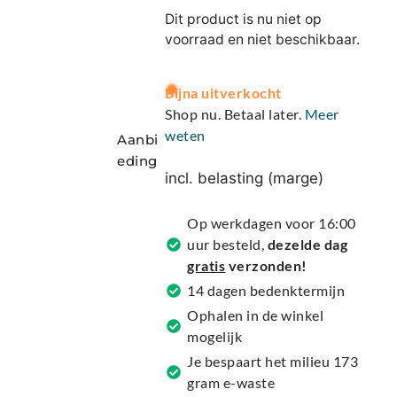
Dit product is nu niet op
voorraad en niet beschikbaar.
A
Bijna uitverkocht
l
Shop nu. Betaal later.
Meer
t
weten
Aanbi
e
eding
r
incl. belasting (marge)
n
a
Op werkdagen voor 16:00
t
uur besteld,
dezelde dag
i
gratis
verzonden!
v
14 dagen bedenktermijn
e
Ophalen in de winkel
:
mogelijk
Je bespaart het milieu 173
gram e-waste