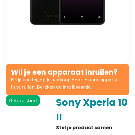
Wil je een apparaat inruilen?
Krijg korting op je aankoop door je oude apparaat
in te ruilen.
Bereken de inruilwaarde.
Sony Xperia 10
Refurbished
II