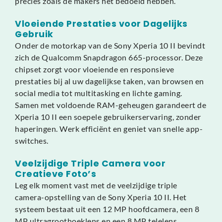
precies zoals de makers het bedoeld hebben.
Vloeiende Prestaties voor Dagelijks
Gebruik
Onder de motorkap van de Sony Xperia 10 II bevindt
zich de Qualcomm Snapdragon 665-processor. Deze
chipset zorgt voor vloeiende en responsieve
prestaties bij al uw dagelijkse taken, van browsen en
social media tot multitasking en lichte gaming.
Samen met voldoende RAM-geheugen garandeert de
Xperia 10 II een soepele gebruikerservaring, zonder
haperingen. Werk efficiënt en geniet van snelle app-
switches.
Veelzijdige Triple Camera voor
Creatieve Foto’s
Leg elk moment vast met de veelzijdige triple
camera-opstelling van de Sony Xperia 10 II. Het
systeem bestaat uit een 12 MP hoofdcamera, een 8
MP ultragroothoeklens en een 8 MP telelens.