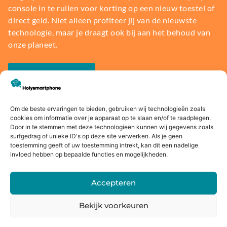
console in te ruilen voor korting op een nieuw toestel of
direct geld. Niet alleen profiteer jij van de nieuwste
technologie, maar je draagt ook bij aan het behoud van
onze planeet.
Bereken de waarde
Om de beste ervaringen te bieden, gebruiken wij technologieën zoals
cookies om informatie over je apparaat op te slaan en/of te raadplegen.
Door in te stemmen met deze technologieën kunnen wij gegevens zoals
surfgedrag of unieke ID's op deze site verwerken. Als je geen
Voor
14 dagen
Fysieke
Webwink
toestemming geeft of uw toestemming intrekt, kan dit een nadelige
16:00
bedenkte
winkel
el
invloed hebben op bepaalde functies en mogelijkheden.
besteld,
rmijn
keurmerk
morgen
Accepteren
in huis*
Bekijk voorkeuren