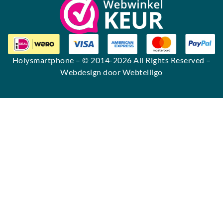
Holysmartphone
– © 2014-2026 All Rights Reserved –
Webdesign door Webtelligo