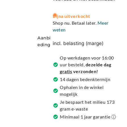
A
Bijna uitverkocht
l
Shop nu. Betaal later.
Meer
t
weten
e
Aanbi
r
incl. belasting (marge)
eding
n
a
Op werkdagen voor 16:00
t
uur besteld,
dezelde dag
i
gratis
verzonden!
v
14 dagen bedenktermijn
e
Ophalen in de winkel
:
mogelijk
Je bespaart het milieu 173
gram e-waste
Minimaal 1 jaar garantie ⓘ