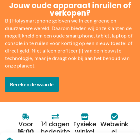
Jouw oude apparaat inruilen of
verkopen?
Bij Holysmartphone geloven we in een groene en
duurzamere wereld. Daarom bieden wij onze klanten de
mogelijkheid om een oude smartphone, tablet, laptop of
console in te ruilen voor korting op een nieuw toestel of
direct geld. Niet alleen profiteer jij van de nieuwste
technologie, maar je draagt ook bij aan het behoud van
onze planeet.
Bereken de waarde
Voor
14 dagen
Fysieke
Webwink
16:00
bedenkte
winkel
el
besteld,
rmijn
keurmerk