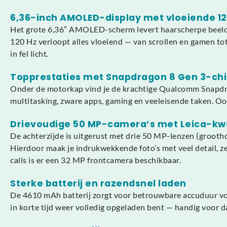
6,36-inch AMOLED-display met vloeiende 12
Het grote 6,36″ AMOLED-scherm levert haarscherpe beelde
120 Hz verloopt alles vloeiend — van scrollen en gamen to
in fel licht.
Topprestaties met Snapdragon 8 Gen 3-ch
Onder de motorkap vind je de krachtige Qualcomm Snapdr
multitasking, zware apps, gaming en veeleisende taken. Ook 
Drievoudige 50 MP-camera’s met Leica-kwa
De achterzijde is uitgerust met drie 50 MP-lenzen (grooth
Hierdoor maak je indrukwekkende foto’s met veel detail, zelf
calls is er een 32 MP frontcamera beschikbaar.
Sterke batterij en razendsnel laden
De 4610 mAh batterij zorgt voor betrouwbare accuduur voo
in korte tijd weer volledig opgeladen bent — handig voor d