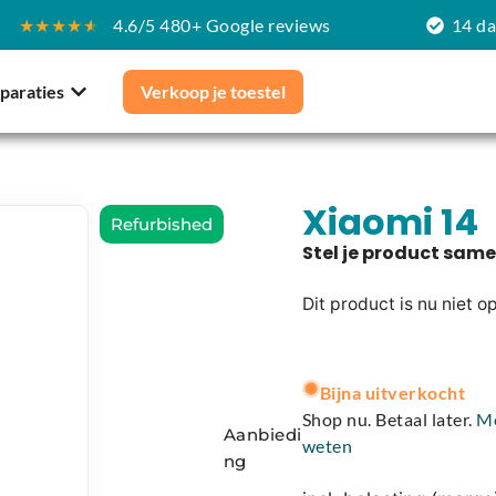
★★★★
★
4.6/5 480+ Google reviews
14 d
paraties
Verkoop je toestel
Xiaomi 14
Refurbished
Dit product is nu niet o
A
l
Bijna uitverkocht
t
Shop nu. Betaal later.
M
Aanbiedi
e
weten
ng
r
n