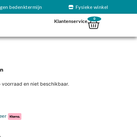
agen bedenktermijn
Fysieke winkel
0
Klantenservice
p voorraad en niet beschikbaar.
eer