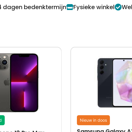
4 dagen bedenktermijn
Fysieke winkel
Web
d
Nieuw in doos
Samsung Galaxy A