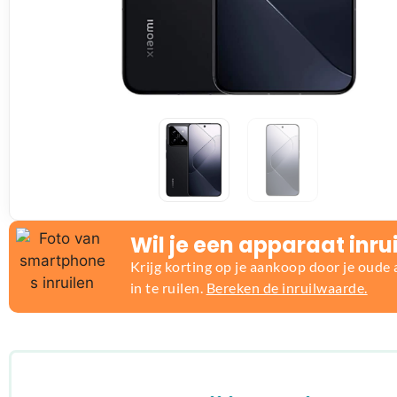
Wil je een apparaat inru
Krijg korting op je aankoop door je oude
in te ruilen.
Bereken de inruilwaarde.