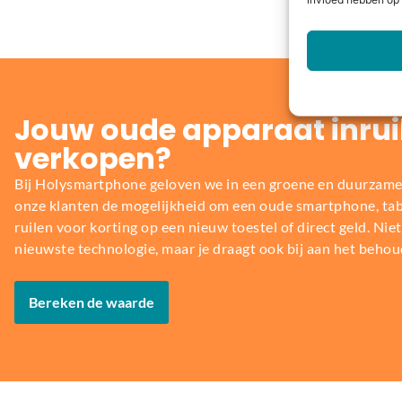
invloed hebben op 
Jouw oude apparaat inrui
verkopen?
Bij Holysmartphone geloven we in een groene en duurzame
onze klanten de mogelijkheid om een oude smartphone, table
ruilen voor korting op een nieuw toestel of direct geld. Niet 
nieuwste technologie, maar je draagt ook bij aan het behou
Bereken de waarde