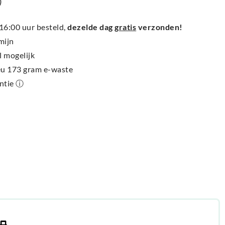
)
6:00 uur besteld,
dezelde dag
gratis
verzonden!
mijn
l mogelijk
ieu 173 gram e-waste
antie ⓘ