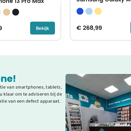
hone 13 Pro Max
€
268,99
9
Bekijk
ne!
tie van smartphones, tablets,
 klaar om te adviseren bij de
atie van een defect apparaat.