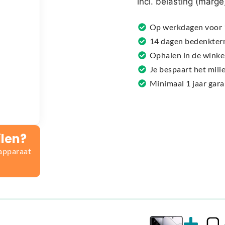
incl. belasting (marge
a
t
Op werkdagen voor 1
i
14 dagen bedenkter
v
Ophalen in de winke
e
Je bespaart het mil
:
Minimaal 1 jaar gar
ilen?
 apparaat