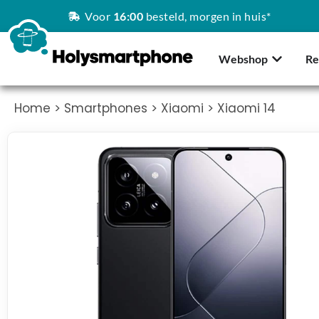
Voor
16:00
besteld, morgen in huis*
Webshop
Re
Home
>
Smartphones
>
Xiaomi
> Xiaomi 14