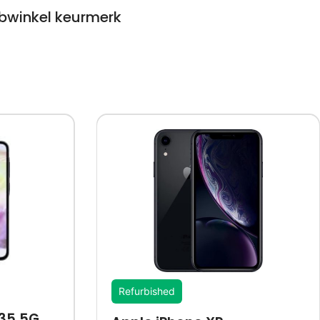
winkel keurmerk
Refurbished
35 5G