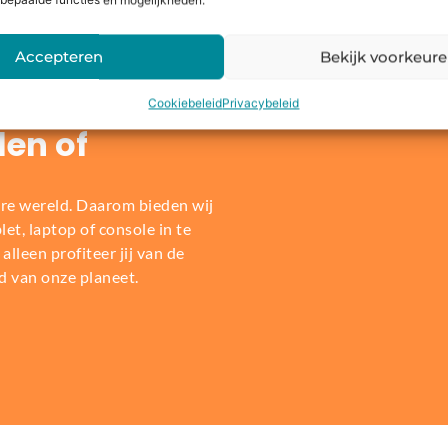
bepaalde functies en mogelijkheden.
Accepteren
Bekijk voorkeur
Cookiebeleid
Privacybeleid
len of
re wereld. Daarom bieden wij
t, laptop of console in te
alleen profiteer jij van de
d van onze planeet.