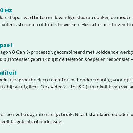
0 Hz
n, diepe zwarttinten en levendige kleuren dankzij de moder
t video’s streamen of foto’s bewerken. Het scherm is bovendie
ipset
agon 8 Gen 3-processor, gecombineerd met voldoende werkge
bij intensief gebruik blijft de telefoon soepel en responsief 
liteit
oek, ultragroothoek en telefoto), met ondersteuning voor opt
s bij weinig licht. Ook video’s – tot 8K (afhankelijk van varian
r een volle dag intensief gebruik. Naast standaard opladen 
agelijks gebruik of onderweg.