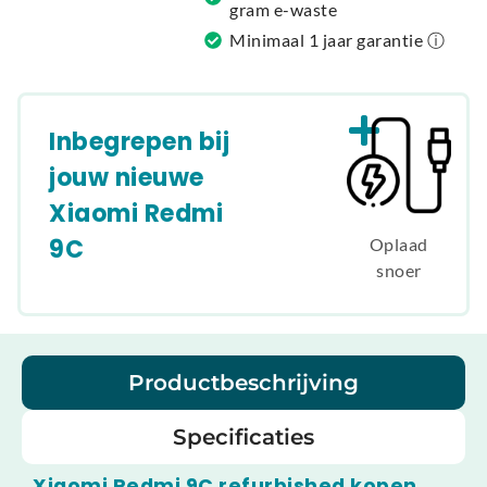
gram e-waste
Minimaal 1 jaar garantie ⓘ
Inbegrepen bij
jouw nieuwe
Xiaomi Redmi
9C
Oplaad
snoer
Productbeschrijving
Specificaties
Xiaomi Redmi 9C refurbished kopen