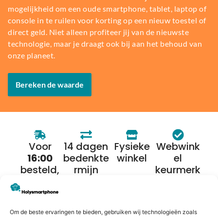
mogelijkheid om een oude smartphone, tablet, laptop of
console in te ruilen voor korting op een nieuw toestel of
direct geld. Niet alleen profiteer jij van de nieuwste
technologie, maar je draagt ook bij aan het behoud van
onze planeet.
Bereken de waarde
Voor
14 dagen
Fysieke
Webwink
16:00
bedenkte
winkel
el
besteld,
rmijn
keurmerk
morgen
in huis*
Om de beste ervaringen te bieden, gebruiken wij technologieën zoals