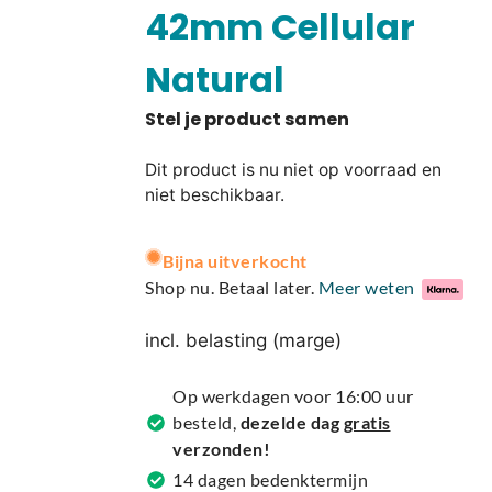
42mm Cellular
Natural
Dit product is nu niet op voorraad en
niet beschikbaar.
A
Bijna uitverkocht
l
Shop nu. Betaal later.
Meer weten
t
e
incl. belasting (marge)
r
n
Op werkdagen voor 16:00 uur
a
besteld,
dezelde dag
gratis
t
verzonden!
i
14 dagen bedenktermijn