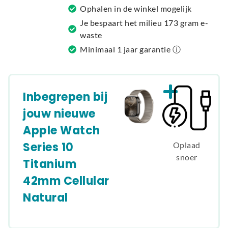
v
Ophalen in de winkel mogelijk
e
Je bespaart het milieu 173 gram e-
:
waste
Minimaal 1 jaar garantie ⓘ
Inbegrepen bij
jouw nieuwe
Apple Watch
Series 10
Oplaad
snoer
Titanium
42mm Cellular
Natural