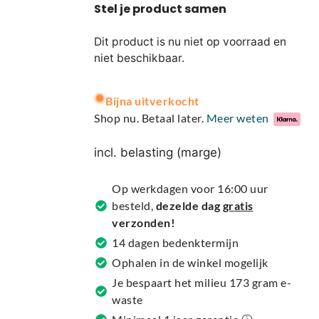
Dit product is nu niet op voorraad en
niet beschikbaar.
A
Bijna uitverkocht
l
Shop nu. Betaal later.
Meer weten
t
e
incl. belasting (marge)
r
n
Op werkdagen voor 16:00 uur
a
besteld,
dezelde dag
gratis
t
verzonden!
i
14 dagen bedenktermijn
v
Ophalen in de winkel mogelijk
e
Je bespaart het milieu 173 gram e-
:
waste