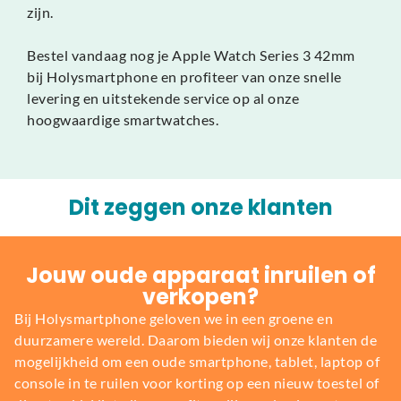
zijn.
Bestel vandaag nog je Apple Watch Series 3 42mm
bij Holysmartphone en profiteer van onze snelle
levering en uitstekende service op al onze
hoogwaardige smartwatches.
Dit zeggen onze klanten
Jouw oude apparaat inruilen of
verkopen?
Bij Holysmartphone geloven we in een groene en
duurzamere wereld. Daarom bieden wij onze klanten de
mogelijkheid om een oude smartphone, tablet, laptop of
console in te ruilen voor korting op een nieuw toestel of