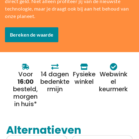
direct geld. Niet alleen profiteer jij van de nieuwste
technologie, maar je draagt ook bij aan het behoud van
onze planeet.
Bereken de waarde
Voor
14 dagen
Fysieke
Webwink
16:00
bedenkte
winkel
el
besteld,
rmijn
keurmerk
morgen
in huis*
Alternatieven