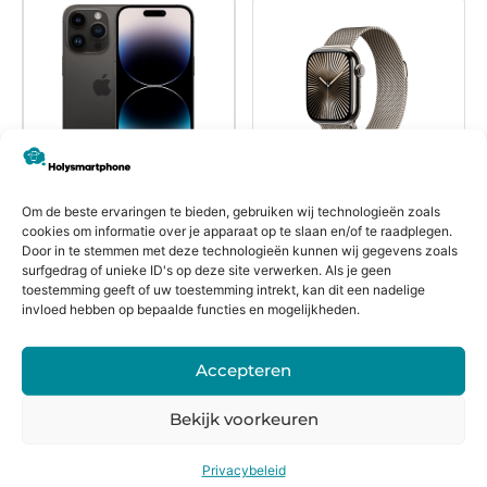
Refurbished
Refurbished
Om de beste ervaringen te bieden, gebruiken wij technologieën zoals
cookies om informatie over je apparaat op te slaan en/of te raadplegen.
Apple iPhone 14
Apple Watch
Door in te stemmen met deze technologieën kunnen wij gegevens zoals
Pro Max
Series 10
surfgedrag of unieke ID's op deze site verwerken. Als je geen
Titanium 46mm
toestemming geeft of uw toestemming intrekt, kan dit een nadelige
invloed hebben op bepaalde functies en mogelijkheden.
Cellular Natural
Accepteren
€
579,99
Bekijk voorkeuren
€
479,99
Privacybeleid
Bekijk