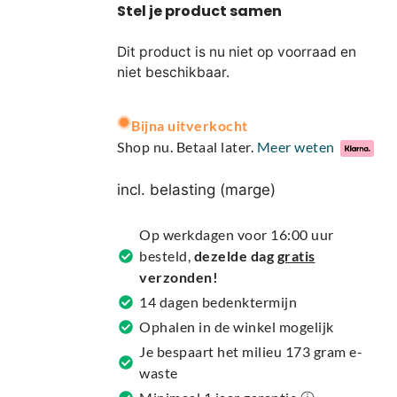
Dit product is nu niet op voorraad en
niet beschikbaar.
A
Bijna uitverkocht
l
Shop nu. Betaal later.
Meer weten
t
e
incl. belasting (marge)
r
n
Op werkdagen voor 16:00 uur
a
besteld,
dezelde dag
gratis
t
verzonden!
i
14 dagen bedenktermijn
v
Ophalen in de winkel mogelijk
e
Je bespaart het milieu 173 gram e-
:
waste