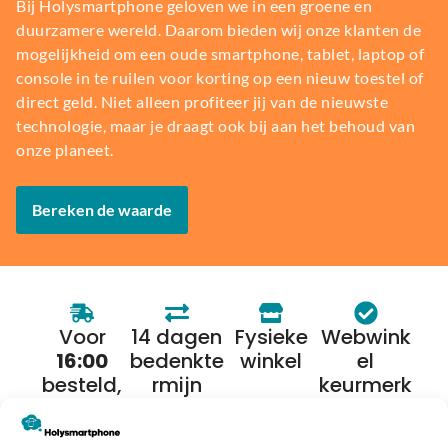
Bij Holysmartphone geloven we in een groene en
duurzamere wereld. Daarom bieden wij onze klanten de
mogelijkheid om een oude smartphone, tablet, laptop of
console in te ruilen voor korting op een nieuw toestel of
direct geld. Niet alleen profiteer jij van de nieuwste
technologie, maar je draagt ook bij aan het behoud van
onze planeet.
Bereken de waarde
Voor
14 dagen
Fysieke
Webwink
16:00
bedenkte
winkel
el
besteld,
rmijn
keurmerk
morgen
in huis*