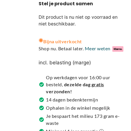
Dit product is nu niet op voorraad en
niet beschikbaar.
A
Bijna uitverkocht
l
Shop nu. Betaal later.
Meer weten
t
e
incl. belasting (marge)
r
n
Op werkdagen voor 16:00 uur
a
besteld,
dezelde dag
gratis
t
verzonden!
i
14 dagen bedenktermijn
v
Ophalen in de winkel mogelijk
e
Je bespaart het milieu 173 gram e-
:
waste