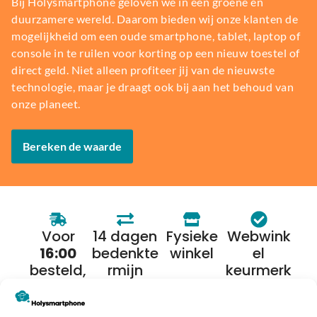
Bij Holysmartphone geloven we in een groene en
duurzamere wereld. Daarom bieden wij onze klanten de
mogelijkheid om een oude smartphone, tablet, laptop of
console in te ruilen voor korting op een nieuw toestel of
direct geld. Niet alleen profiteer jij van de nieuwste
technologie, maar je draagt ook bij aan het behoud van
onze planeet.
Bereken de waarde
Voor
14 dagen
Fysieke
Webwink
16:00
bedenkte
winkel
el
besteld,
rmijn
keurmerk
morgen
in huis*