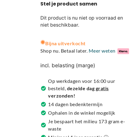
Dit product is nu niet op voorraad en
niet beschikbaar.
A
Bijna uitverkocht
l
Shop nu. Betaal later.
Meer weten
t
e
incl. belasting (marge)
r
n
Op werkdagen voor 16:00 uur
a
besteld,
dezelde dag
gratis
t
verzonden!
i
14 dagen bedenktermijn
v
Ophalen in de winkel mogelijk
e
Je bespaart het milieu 173 gram e-
:
waste