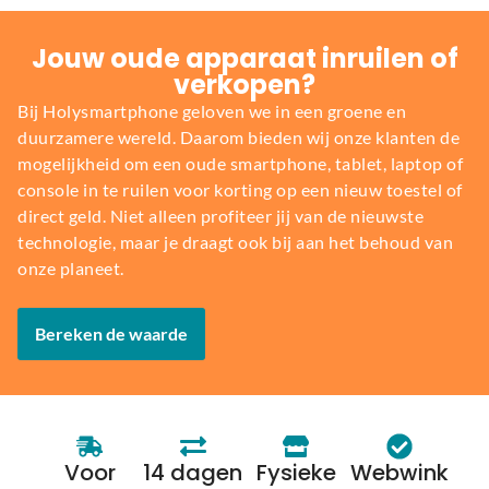
Jouw oude apparaat inruilen of
verkopen?
Bij Holysmartphone geloven we in een groene en
duurzamere wereld. Daarom bieden wij onze klanten de
mogelijkheid om een oude smartphone, tablet, laptop of
console in te ruilen voor korting op een nieuw toestel of
direct geld. Niet alleen profiteer jij van de nieuwste
technologie, maar je draagt ook bij aan het behoud van
onze planeet.
Bereken de waarde
Voor
14 dagen
Fysieke
Webwink