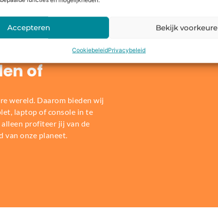
bepaalde functies en mogelijkheden.
Accepteren
Bekijk voorkeur
Cookiebeleid
Privacybeleid
len of
re wereld. Daarom bieden wij
t, laptop of console in te
alleen profiteer jij van de
d van onze planeet.