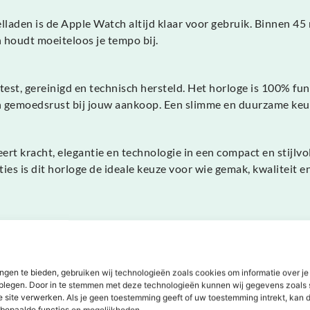
laden is de Apple Watch altijd klaar voor gebruik. Binnen 45 m
h houdt moeiteloos je tempo bij.
est, gereinigd en technisch hersteld. Het horloge is 100% func
en gemoedsrust bij jouw aankoop. Een slimme en duurzame keuz
t kracht, elegantie en technologie in een compact en stijlvo
is dit horloge de ideale keuze voor wie gemak, kwaliteit en s
ngen te bieden, gebruiken wij technologieën zoals cookies om informatie over je
dplegen. Door in te stemmen met deze technologieën kunnen wij gegevens zoals 
Dit zeggen onze klanten
e site verwerken. Als je geen toestemming geeft of uw toestemming intrekt, kan d