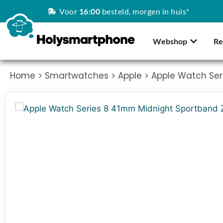
Voor
16:00
besteld, morgen in huis*
Webshop
Re
Home
>
Smartwatches
>
Apple
> Apple Watch Ser