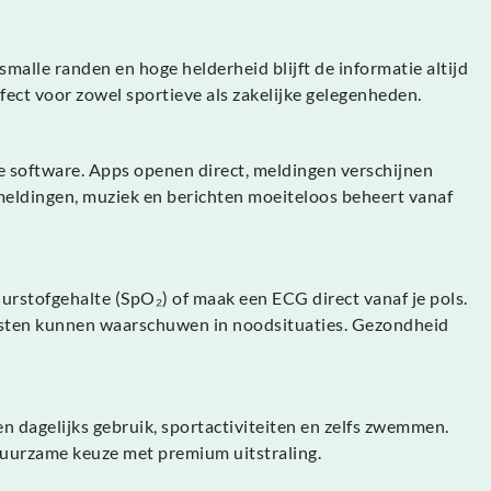
alle randen en hoge helderheid blijft de informatie altijd
rfect voor zowel sportieve als zakelijke gelegenheden.
nte software. Apps openen direct, meldingen verschijnen
meldingen, muziek en berichten moeiteloos beheert vanaf
rstofgehalte (SpO₂) of maak een ECG direct vanaf je pols.
iensten kunnen waarschuwen in noodsituaties. Gezondheid
en dagelijks gebruik, sportactiviteiten en zelfs zwemmen.
 duurzame keuze met premium uitstraling.