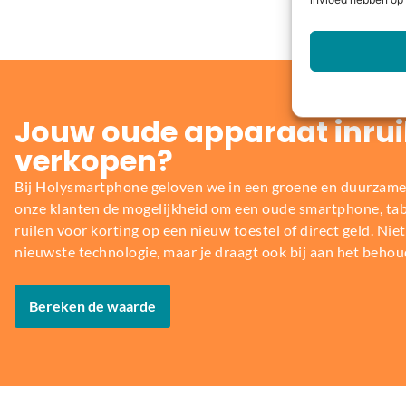
invloed hebben op 
Jouw oude apparaat inrui
verkopen?
Bij Holysmartphone geloven we in een groene en duurzame
onze klanten de mogelijkheid om een oude smartphone, table
ruilen voor korting op een nieuw toestel of direct geld. Niet 
nieuwste technologie, maar je draagt ook bij aan het behou
Bereken de waarde