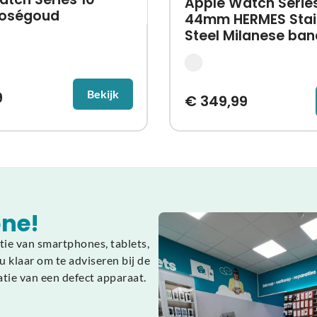
Apple Watch Serie
oségoud
44mm HERMES Stai
Steel Milanese ban
Bekijk
9
€
349,99
ne!
tie van smartphones, tablets,
 klaar om te adviseren bij de
atie van een defect apparaat.