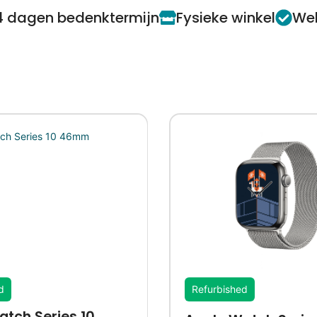
4 dagen bedenktermijn
Fysieke winkel
Web
d
Refurbished
tch Series 10