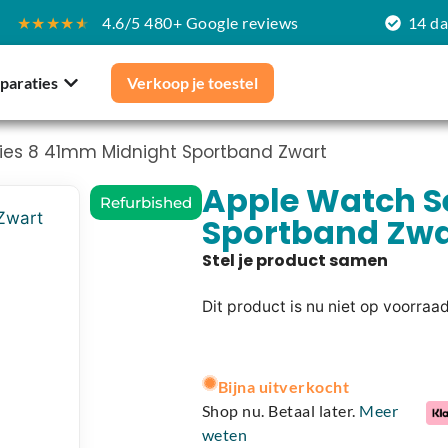
★★★★
★
4.6/5 480+ Google reviews
14 d
paraties
Verkoop je toestel
ies 8 41mm Midnight Sportband Zwart
Apple Watch S
Refurbished
Sportband Zwa
Dit product is nu niet op voorraa
A
l
Bijna uitverkocht
t
Shop nu. Betaal later.
Meer
e
weten