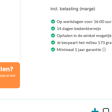
r
n
incl. belasting (marge)
a
t
Op werkdagen voor 16:00 uur 
i
14 dagen bedenktermijn
v
Ophalen in de winkel mogelijk
e
Je bespaart het milieu 173 gr
:
Minimaal 1 jaar garantie ⓘ
ilen?
 apparaat