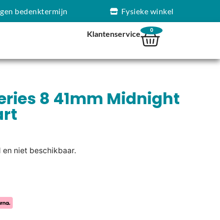
agen bedenktermijn
Fysieke winkel
0
Klantenservice
eries 8 41mm Midnight
rt
d en niet beschikbaar.