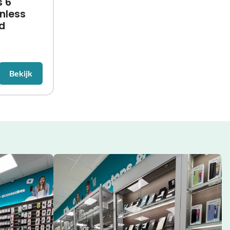
s 6
nless
d
Bekijk