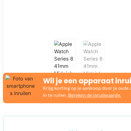
Wil je een apparaat inru
Krijg korting op je aankoop door je oude
in te ruilen.
Bereken de inruilwaarde.