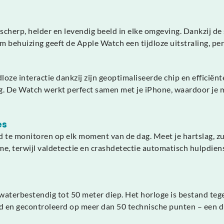
erp, helder en levendig beeld in elke omgeving. Dankzij de sm
um behuizing geeft de Apple Watch een tijdloze uitstraling, pe
loze interactie dankzij zijn geoptimaliseerde chip en efficië
g. De Watch werkt perfect samen met je iPhone, waardoor je 
es
te monitoren op elk moment van de dag. Meet je hartslag, zuu
itme, terwijl valdetectie en crashdetectie automatisch hulpd
n waterbestendig tot 50 meter diep. Het horloge is bestand teg
igd en gecontroleerd op meer dan 50 technische punten – een